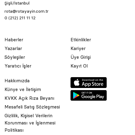
Şişli/İstanbul
rota@rotayayin.com.tr
0 (212) 211 11 12
Haberler
Etkinlikler
Yazarlar
Kariyer
Söyleşiler
Üye Girişi
Yaratıcı İşler
Kayıt Ol
Hakkımızda
Künye ve İletişim
KVKK Açık Rıza Beyanı
Mesafeli Satış Sözleşmesi
Gizlilik, Kişisel Verilerin
Korunması ve İşlenmesi
© 2001 Rota Yayın Yapım Tanıtım Tic. Ltd. Şti. Bu Sitede Bulunan
Politikası
Yazı Ve Çizimlerin Her Hakkı Saklıdır.