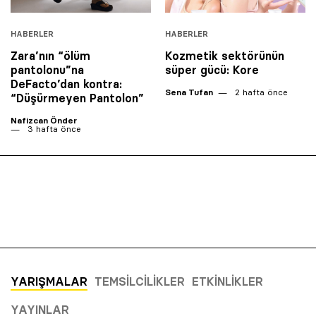
HABERLER
HABERLER
Zara’nın “ölüm
Kozmetik sektörünün
pantolonu”na
süper gücü: Kore
DeFacto’dan kontra:
Sena Tufan
2 hafta önce
“Düşürmeyen Pantolon”
Nafizcan Önder
3 hafta önce
YARIŞMALAR
TEMSILCILIKLER
ETKINLIKLER
YAYINLAR