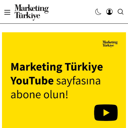
Abone Ol
Haberler
Yaratıcı İşler
Dergiler
Etkinlikler
Söyleşiler
Kariyer