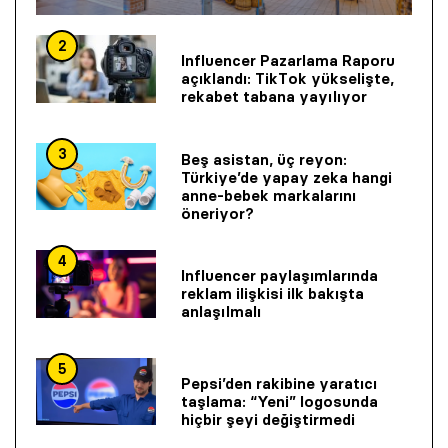
2
Influencer Pazarlama Raporu
açıklandı: TikTok yükselişte,
rekabet tabana yayılıyor
3
Beş asistan, üç reyon:
Türkiye’de yapay zeka hangi
anne-bebek markalarını
öneriyor?
4
Influencer paylaşımlarında
reklam ilişkisi ilk bakışta
anlaşılmalı
5
Pepsi’den rakibine yaratıcı
taşlama: “Yeni” logosunda
hiçbir şeyi değiştirmedi