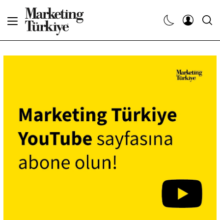
Abone Ol
Haberler
Yaratıcı İşler
Dergiler
Etkinlikler
Söyleşiler
Kariyer