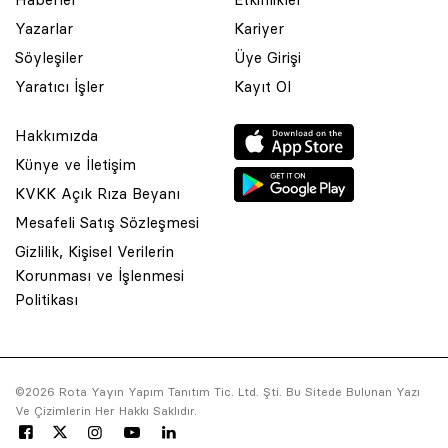
Yazarlar
Kariyer
Söyleşiler
Üye Girişi
Yaratıcı İşler
Kayıt Ol
Hakkımızda
Künye ve İletişim
KVKK Açık Rıza Beyanı
Mesafeli Satış Sözleşmesi
Gizlilik, Kişisel Verilerin
Korunması ve İşlenmesi
© 2001 Rota Yayın Yapım Tanıtım Tic. Ltd. Şti. Bu Sitede Bulunan
Politikası
Yazı Ve Çizimlerin Her Hakkı Saklıdır.
Asquared WordPress Agency
tarafından tasarlanmış ve
kodlanmıştır.
©2026 Rota Yayın Yapım Tanıtım Tic. Ltd. Şti. Bu Sitede Bulunan Yazı
Ve Çizimlerin Her Hakkı Saklıdır.