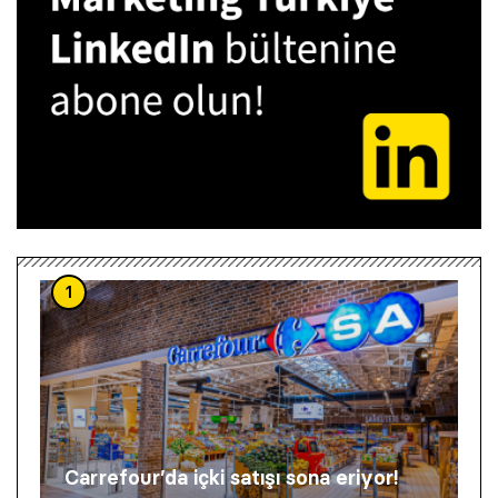
1
Carrefour’da içki satışı sona eriyor!