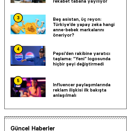
rekabet tabana yayılıyor
3
Beş asistan, üç reyon:
Türkiye’de yapay zeka hangi
anne-bebek markalarını
öneriyor?
4
Pepsi’den rakibine yaratıcı
taşlama: “Yeni” logosunda
hiçbir şeyi değiştirmedi
5
Influencer paylaşımlarında
reklam ilişkisi ilk bakışta
anlaşılmalı
Güncel Haberler