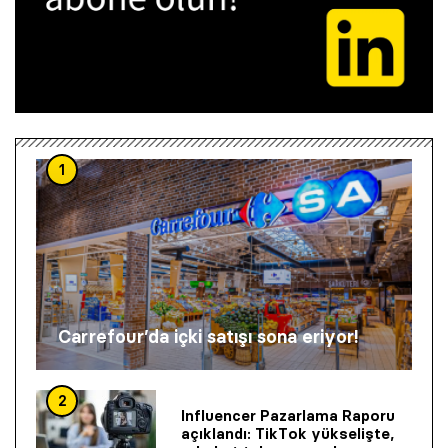
1
Carrefour’da içki satışı sona eriyor!
2
Influencer Pazarlama Raporu
açıklandı: TikTok yükselişte,