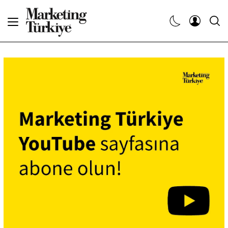
Abone Ol
Haberler
Yaratıcı İşler
Dergiler
Etkinlikler
Söyleşiler
Kariyer