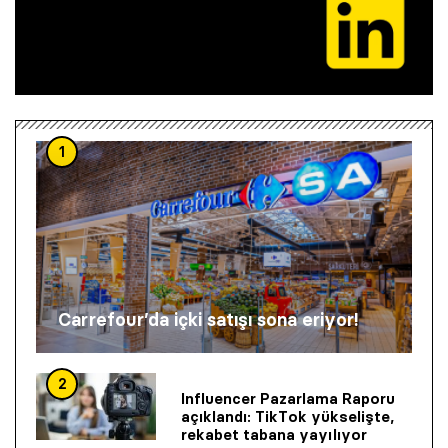
1
Carrefour’da içki satışı sona eriyor!
2
Influencer Pazarlama Raporu
açıklandı: TikTok yükselişte,
rekabet tabana yayılıyor