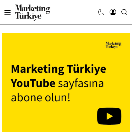
Abone Ol
Haberler
Yaratıcı İşler
Dergiler
Etkinlikler
Söyleşiler
Kariyer