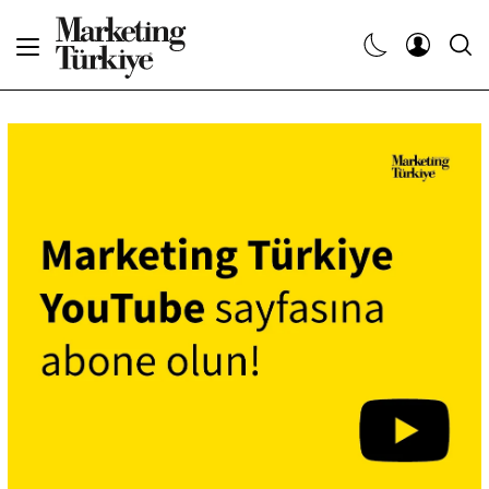
Abone Ol
Haberler
Yaratıcı İşler
Dergiler
Etkinlikler
Söyleşiler
Kariyer