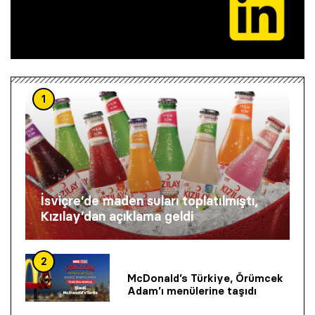
1
İsviçre’de maden suları toplatılmıştı,
Kızılay’dan açıklama geldi
2
McDonald’s Türkiye, Örümcek
Adam’ı menülerine taşıdı