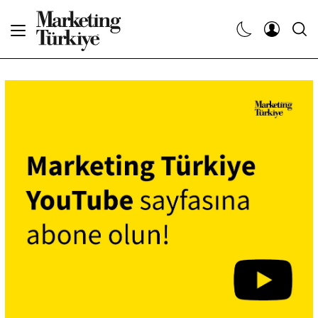
Abone Ol
Haberler
Yaratıcı İşler
Dergiler
Etkinlikler
Söyleşiler
Kariyer