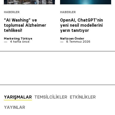
HABERLER
HABERLER
“AI Washing” ve
OpenAI, ChatGPT’nin
toplumsal Alzheimer
yeni nesil modellerini
tehlikesi!
yarın tanıtıyor
Marketing Türkiye
Nafizcan Önder
4 hafta önce
8 Temmuz 2026
YARIŞMALAR
TEMSILCILIKLER
ETKINLIKLER
YAYINLAR