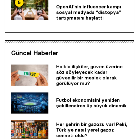
5
OpenAI’nin influencer kampı
sosyal medyada “distopya”
tartışmasını başlattı
Güncel Haberler
Halkla ilişkiler, güven üzerine
söz söyleyecek kadar
güvenilir bir mes­lek olarak
görülüyor mu?
Futbol ekonomisini yeniden
şekillendiren üç büyük dinamik
Her şehrin bir gazozu var! Peki,
Türkiye nasıl yerel gazoz
cenneti oldu?