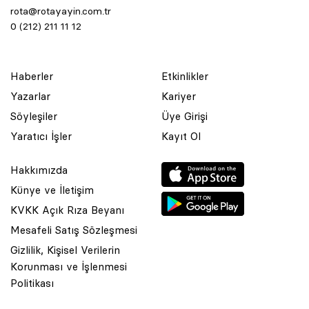
rota@rotayayin.com.tr
0 (212) 211 11 12
Haberler
Etkinlikler
Yazarlar
Kariyer
Söyleşiler
Üye Girişi
Yaratıcı İşler
Kayıt Ol
Hakkımızda
Künye ve İletişim
KVKK Açık Rıza Beyanı
Mesafeli Satış Sözleşmesi
Gizlilik, Kişisel Verilerin
Korunması ve İşlenmesi
© 2001 Rota Yayın Yapım Tanıtım Tic. Ltd. Şti. Bu Sitede Bulunan
Politikası
Yazı Ve Çizimlerin Her Hakkı Saklıdır.