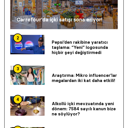
Carrefour’da içki satışı sona eriyor!
2
Pepsi’den rakibine yaratıcı
taşlama: “Yeni” logosunda
hiçbir şeyi değiştirmedi
3
Araştırma: Mikro influencer’lar
megalardan iki kat daha etkili!
4
Alkollü içki mevzuatında yeni
dönem: 7584 sayılı kanun bize
ne söylüyor?