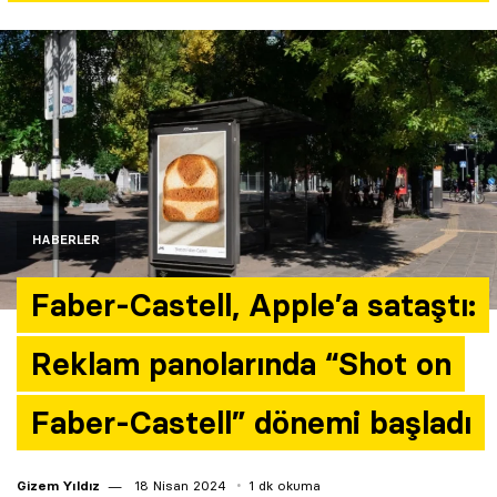
Yazarlar
Araştırma
HABERLER
Faber-Castell, Apple’a sataştı:
Reklam panolarında “Shot on
Faber-Castell” dönemi başladı
Gizem Yıldız
18 Nisan 2024
1 dk okuma