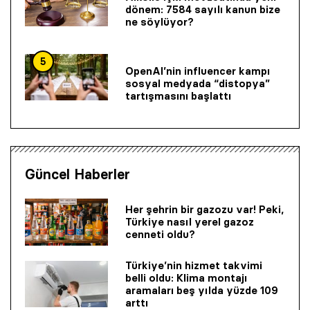
dönem: 7584 sayılı kanun bize
ne söylüyor?
5
OpenAI’nin influencer kampı
sosyal medyada “distopya”
tartışmasını başlattı
Güncel Haberler
Her şehrin bir gazozu var! Peki,
Türkiye nasıl yerel gazoz
cenneti oldu?
Türkiye’nin hizmet takvimi
belli oldu: Klima montajı
aramaları beş yılda yüzde 109
arttı