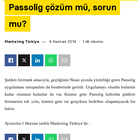
Passolig çözüm mü, sorun
Yazarlar
mu?
Araştırma
Marketing Türkiye
4 Haziran 2014
1 dk okuma
Şiddeti bitirmek amacıyla, geçtiğimiz Nisan ayında yürürlüğe giren Passolig
uygulaması tartışmaları da beraberinde getirdi. Uygulamayı olumlu bulanlar
kadar olumsuz bulanlar da var. Kimine göre Passolig futbolda şiddetti
bitirmenin tek yolu, kimine göre ise gerçekten hedefine ulaşamayacak bir
balon.
Ayrıntılar 1 Haziran tarihli Marketing Türkiye’de…