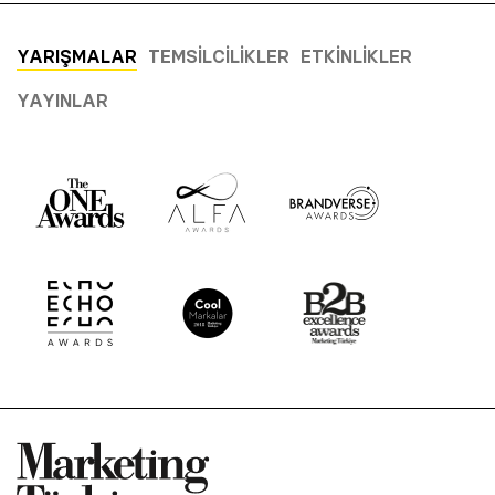
YARIŞMALAR
TEMSILCILIKLER
ETKINLIKLER
YAYINLAR