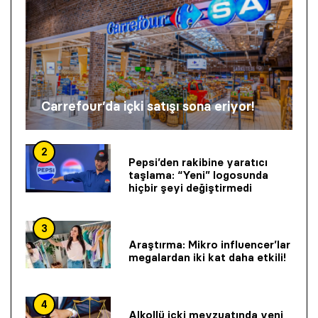
Carrefour’da içki satışı sona eriyor!
2
Pepsi’den rakibine yaratıcı
taşlama: “Yeni” logosunda
hiçbir şeyi değiştirmedi
3
Araştırma: Mikro influencer’lar
megalardan iki kat daha etkili!
4
Alkollü içki mevzuatında yeni