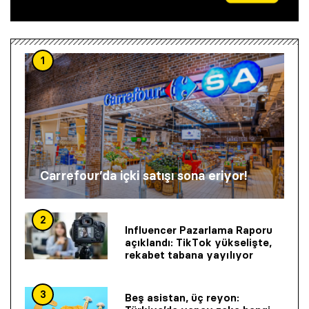
1
Carrefour’da içki satışı sona eriyor!
2
Influencer Pazarlama Raporu
açıklandı: TikTok yükselişte,
rekabet tabana yayılıyor
3
Beş asistan, üç reyon: