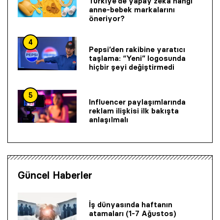
Türkiye’de yapay zeka hangi
anne-bebek markalarını
öneriyor?
4
Pepsi’den rakibine yaratıcı
taşlama: “Yeni” logosunda
hiçbir şeyi değiştirmedi
5
Influencer paylaşımlarında
reklam ilişkisi ilk bakışta
anlaşılmalı
Güncel Haberler
İş dünyasında haftanın
atamaları (1-7 Ağustos)