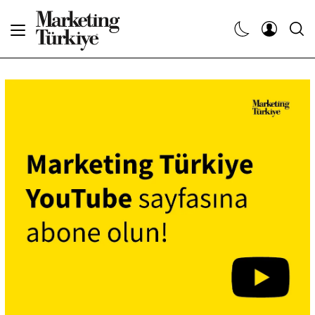
Abone Ol
Haberler
Yaratıcı İşler
Dergiler
Etkinlikler
Söyleşiler
Kariyer