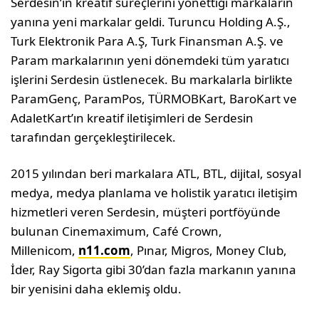
Serdesin’in kreatif süreçlerini yönettiği markaların
yanına yeni markalar geldi. Turuncu Holding A.Ş.,
Turk Elektronik Para A.Ş, Turk Finansman A.Ş. ve
Param markalarının yeni dönemdeki tüm yaratıcı
işlerini Serdesin üstlenecek. Bu markalarla birlikte
ParamGenç, ParamPos, TÜRMOBKart, BaroKart ve
AdaletKart’ın kreatif iletişimleri de Serdesin
tarafından gerçekleştirilecek.
2015 yılından beri markalara ATL, BTL, dijital, sosyal
medya, medya planlama ve holistik yaratıcı iletişim
hizmetleri veren Serdesin, müşteri portföyünde
bulunan Cinemaximum, Café Crown,
Millenicom,
n11.com
, Pınar, Migros, Money Club,
İder, Ray Sigorta gibi 30’dan fazla markanın yanına
bir yenisini daha eklemiş oldu.