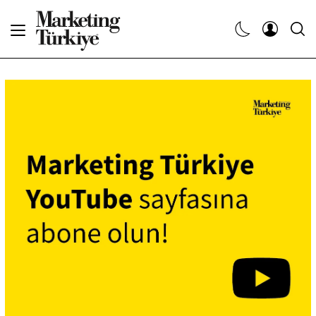
Abone Ol
Haberler
Yaratıcı İşler
Dergiler
Etkinlikler
Söyleşiler
Kariyer