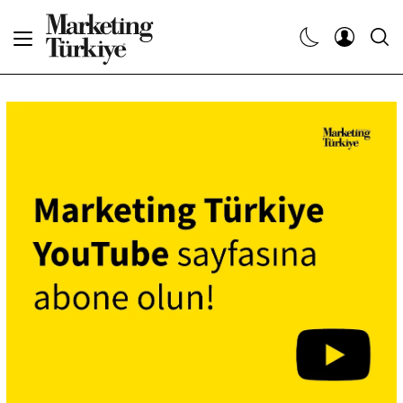
Abone Ol
Haberler
Yaratıcı İşler
Dergiler
Etkinlikler
Söyleşiler
Kariyer