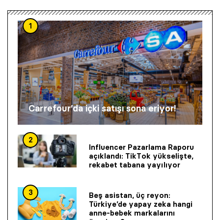
1
Carrefour’da içki satışı sona eriyor!
2
Influencer Pazarlama Raporu
açıklandı: TikTok yükselişte,
rekabet tabana yayılıyor
3
Beş asistan, üç reyon:
Türkiye’de yapay zeka hangi
anne-bebek markalarını