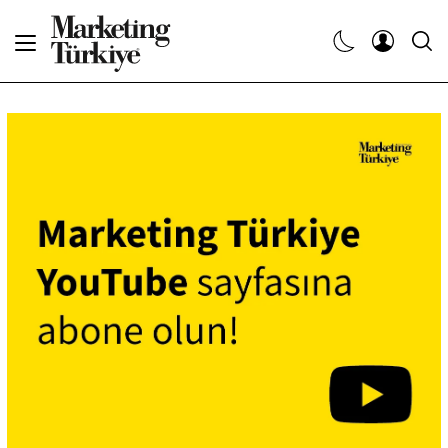
Abone Ol
Haberler
Yaratıcı İşler
Dergiler
Etkinlikler
Söyleşiler
Kariyer