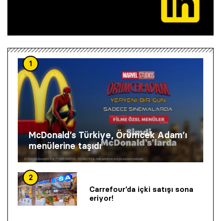
1
McDonald’s Türkiye, Örümcek Adam’ı
menülerine taşıdı
2
Carrefour’da içki satışı sona
eriyor!