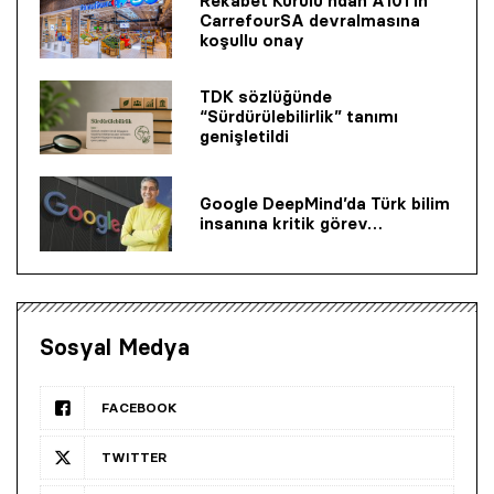
Rekabet Kurulu’ndan A101’in
CarrefourSA devralmasına
koşullu onay
TDK sözlüğünde
“Sürdürülebilirlik” tanımı
genişletildi
Google DeepMind’da Türk bilim
insanına kritik görev…
Sosyal Medya
FACEBOOK
TWITTER