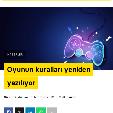
Yazarlar
Araştırma
HABERLER
Oyunun kuralları yeniden
yazılıyor
Gizem Yıldız
3 Temmuz 2023
3 dk okuma