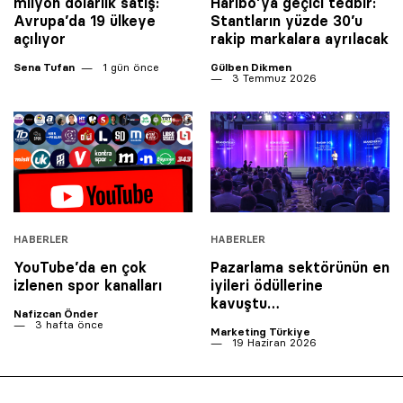
milyon dolarlık satış:
Haribo’ya geçici tedbir:
Avrupa’da 19 ülkeye
Stantların yüzde 30’u
açılıyor
rakip markalara ayrılacak
Sena Tufan
1 gün önce
Gülben Dikmen
3 Temmuz 2026
HABERLER
HABERLER
YouTube’da en çok
Pazarlama sektörünün en
izlenen spor kanalları
iyileri ödüllerine
kavuştu…
Nafizcan Önder
3 hafta önce
Marketing Türkiye
19 Haziran 2026