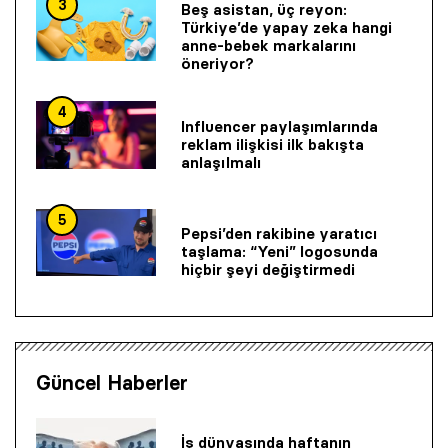
3
Beş asistan, üç reyon:
Türkiye’de yapay zeka hangi
anne-bebek markalarını
öneriyor?
4
Influencer paylaşımlarında
reklam ilişkisi ilk bakışta
anlaşılmalı
5
Pepsi’den rakibine yaratıcı
taşlama: “Yeni” logosunda
hiçbir şeyi değiştirmedi
Güncel Haberler
İş dünyasında haftanın