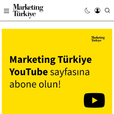
Abone Ol
Haberler
Yaratıcı İşler
Dergiler
Etkinlikler
Söyleşiler
Kariyer