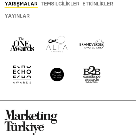
YARIŞMALAR
TEMSILCILIKLER
ETKINLIKLER
YAYINLAR