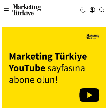
Abone Ol
Haberler
Yaratıcı İşler
Dergiler
Etkinlikler
Söyleşiler
Kariyer