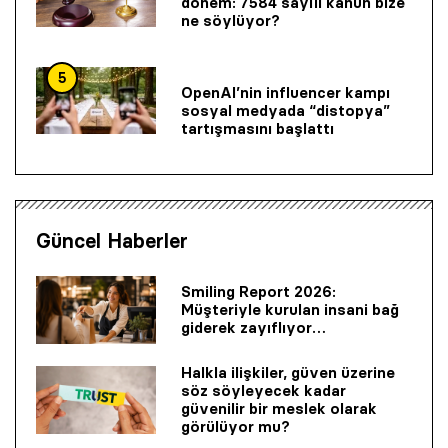
dönem: 7584 sayılı kanun bize
ne söylüyor?
5
OpenAI’nin influencer kampı
sosyal medyada “distopya”
tartışmasını başlattı
Güncel Haberler
Smiling Report 2026:
Müşteriyle kurulan insani bağ
giderek zayıflıyor…
Halkla ilişkiler, güven üzerine
söz söyleyecek kadar
güvenilir bir mes­lek olarak
görülüyor mu?