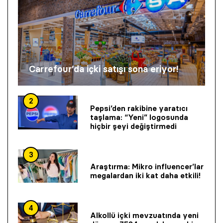
Carrefour’da içki satışı sona eriyor!
2
Pepsi’den rakibine yaratıcı
taşlama: “Yeni” logosunda
hiçbir şeyi değiştirmedi
3
Araştırma: Mikro influencer’lar
megalardan iki kat daha etkili!
4
Alkollü içki mevzuatında yeni