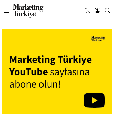
Abone Ol
Haberler
Yaratıcı İşler
Dergiler
Etkinlikler
Söyleşiler
Kariyer