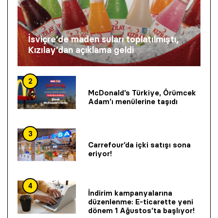
İsviçre’de maden suları toplatılmıştı,
Kızılay’dan açıklama geldi
2
McDonald’s Türkiye, Örümcek
Adam’ı menülerine taşıdı
3
Carrefour’da içki satışı sona
eriyor!
4
İndirim kampanyalarına
düzenlenme: E-ticarette yeni
dönem 1 Ağustos’ta başlıyor!