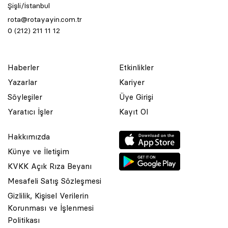
Şişli/İstanbul
rota@rotayayin.com.tr
0 (212) 211 11 12
Haberler
Etkinlikler
Yazarlar
Kariyer
Söyleşiler
Üye Girişi
Yaratıcı İşler
Kayıt Ol
Hakkımızda
Künye ve İletişim
KVKK Açık Rıza Beyanı
Mesafeli Satış Sözleşmesi
Gizlilik, Kişisel Verilerin
Korunması ve İşlenmesi
© 2001 Rota Yayın Yapım Tanıtım Tic. Ltd. Şti. Bu Sitede Bulunan
Politikası
Yazı Ve Çizimlerin Her Hakkı Saklıdır.