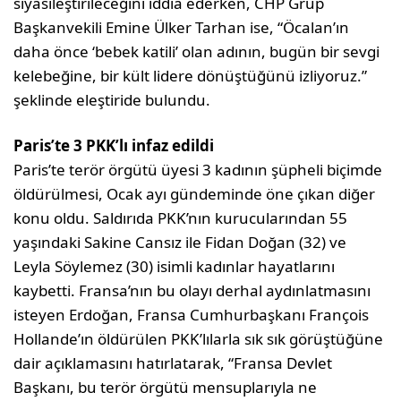
siyasileştirileceğini iddia ederken, CHP Grup
Başkanvekili Emine Ülker Tarhan ise, “Öcalan’ın
daha önce ‘bebek katili’ olan adının, bugün bir sevgi
kelebeğine, bir kült lidere dönüştüğünü izliyoruz.”
şeklinde eleştiride bulundu.
Paris’te 3 PKK’lı infaz edildi
Paris’te terör örgütü üyesi 3 kadının şüpheli biçimde
öldürülmesi, Ocak ayı gündeminde öne çıkan diğer
konu oldu. Saldırıda PKK’nın kurucularından 55
yaşındaki Sakine Cansız ile Fidan Doğan (32) ve
Leyla Söylemez (30) isimli kadınlar hayatlarını
kaybetti. Fransa’nın bu olayı derhal aydınlatmasını
isteyen Erdoğan, Fransa Cumhurbaşkanı François
Hollande’ın öldürülen PKK’lılarla sık sık görüştüğüne
dair açıklamasını hatırlatarak, “Fransa Devlet
Başkanı, bu terör örgütü mensuplarıyla ne