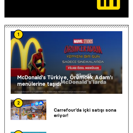
1
McDonald’s Türkiye, Örümcek Adam’ı
menülerine taşıdı
2
Carrefour’da içki satışı sona
eriyor!