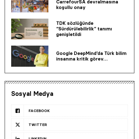
CarrefourSA devralmasına
koşullu onay
TDK sözlüğünde
“Sürdürülebilirlik” tanımı
genişletildi
Google DeepMind’da Türk bilim
insanına kritik görev…
Sosyal Medya
FACEBOOK
TWITTER
LINKEDIN