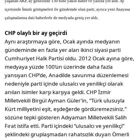
yaşanan AKP, ay genelinde 150 bine yakın haber ve yazıda yer aldı. Ay
içerisinde İmralı görüşmeleri ile gündemde olan parti, ayrıca yeni Anayasa
çalışmalarına dair haberlerle de medyada geniş yer aldı.
CHP olaylı bir ay geçirdi
Aynı araştırmaya göre, Ocak ayında medyanın
gündeminde en fazla yer alan ikinci siyasi parti
Cumhuriyet Halk Partisi oldu. 2012 Ocak ayına göre,
medyaya yüzde 100’ün üzerinde daha fazla
yansıyan CHP’de, Anadilde savunma düzenlemesi
nedeniyle parti içinde ulusalcı ve yenilikçi olarak
anılan isimler karşı karşıya geldi. CHP İzmir
Milletvekili Birgül Ayman Güler’in, “Türk ulusuyla
Kürt milliyetini eşit, eşdeğerde gördüremezsiniz.”
sözüne tepki gösteren Adıyaman Milletvekili Salih
Fırat istifa etti. Parti içindeki “ulusalcı ve yenilikçi”
şeklindeki gruplaşmadan rahatsızlık duyan Ömerli