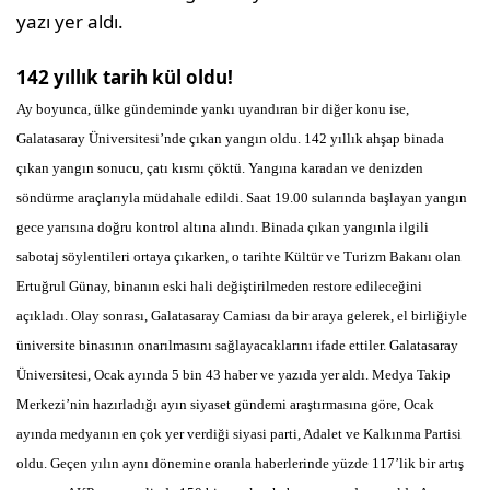
yazı yer aldı.
142 yıllık tarih kül oldu!
Ay boyunca, ülke gündeminde yankı uyandıran bir diğer konu ise,
Galatasaray Üniversitesi’nde çıkan yangın oldu. 142 yıllık ahşap binada
çıkan yangın sonucu, çatı kısmı çöktü. Yangına karadan ve denizden
söndürme araçlarıyla müdahale edildi. Saat 19.00 sularında başlayan yangın
gece yarısına doğru kontrol altına alındı. Binada çıkan yangınla ilgili
sabotaj söylentileri ortaya çıkarken, o tarihte Kültür ve Turizm Bakanı olan
Ertuğrul Günay, binanın eski hali değiştirilmeden restore edileceğini
açıkladı. Olay sonrası, Galatasaray Camiası da bir araya gelerek, el birliğiyle
üniversite binasının onarılmasını sağlayacaklarını ifade ettiler. Galatasaray
Üniversitesi, Ocak ayında 5 bin 43 haber ve yazıda yer aldı. Medya Takip
Merkezi’nin hazırladığı ayın siyaset gündemi araştırmasına göre, Ocak
ayında medyanın en çok yer verdiği siyasi parti, Adalet ve Kalkınma Partisi
oldu. Geçen yılın aynı dönemine oranla haberlerinde yüzde 117’lik bir artış