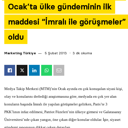
Ocak’ta ülke gündeminin ilk
Yazarlar
maddesi “İmralı ile görüşmeler”
Araştırma
oldu
Marketing Türkiye
5 Şubat 2013
3 dk okuma
Medya Takip Merkezi (MTM)’nin Ocak ayında en çok konuşulan siyasi kişi,
olay ve konularını derlediği araştırmasına göre, medyada en çok yer alan
konuların başında İmralı ile yapılan görüşmeler gelirken, Paris’te 3
PKK’lının infaz edilmesi, Patriot Füzeleri’nin ülkeye girmesi ve Galatasaray
Üniversitesi’nde çıkan yangın, öne çıkan diğer konular oldular. İşte, siyaset
gündemi raporunun dikkat çeken detayları…