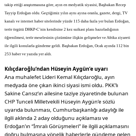
takip ettiği araştırmasına göre, ayın en medyatik siyasisi, Başbakan Recep
Tayyip Erdoğan oldu. Geçtiğimiz yılın aynı ayına oranla, gazete, dergi, TV
kanalı ve internet haber sitelerinde yüzde 115 daha fazla yer bulan Erdoğan,
terör örgütü DHKP-C’nin kendisine 2 kez suikast planı hazırladığının
öğrenilmesi, terör meselesinin çözümüne ilişkin gelişmeler ve Afrika ziyareti
ile ilgili konularla gündeme geldi. Başbakan Erdoğan, Ocak ayında 112 bin
253 haber ve yazıda yer aldı.
Kılıçdaroğlu’ndan Hüseyin Aygün’e uyarı
Ana muhalefet Lideri Kemal Kılıçdaroğlu, ayın
medyada öne çıkan ikinci siyasi ismi oldu. PKK’lı
Sakine Cansız’ın ailesine taziye ziyaretinde bulunan
CHP Tunceli Milletvekili Hüseyin Aygün’e sözlü
uyarıda bulunması, Cumhurbaşkanlığı adaylığı ile
ilgili aklında 2 aday olduğunu açıklaması ve
Erdoğan’ın “İmralı Görüşmeleri” ile ilgili açıklamasını
doğru bulmasına yönelik haberlerle gündeme gelen