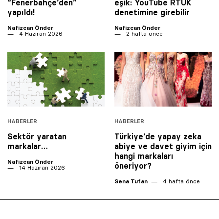
“Fenerbahçe’den”
eşik: YouTube RTÜK
yapıldı!
denetimine girebilir
Nafizcan Önder
Nafizcan Önder
4 Haziran 2026
2 hafta önce
HABERLER
HABERLER
Sektör yaratan
Türkiye’de yapay zeka
markalar…
abiye ve davet giyim için
hangi markaları
Nafizcan Önder
öneriyor?
14 Haziran 2026
Sena Tufan
4 hafta önce