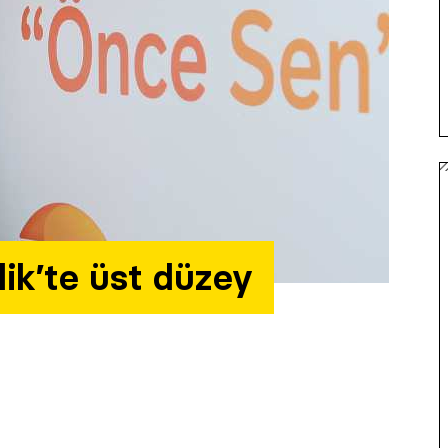
ik’te üst düzey