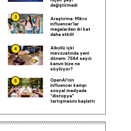
değiştirmedi
3
Araştırma: Mikro
influencer’lar
megalardan iki kat
daha etkili!
Alkollü içki
4
mevzuatında yeni
dönem: 7584 sayılı
kanun bize ne
söylüyor?
OpenAI’nin
5
influencer kampı
sosyal medyada
“distopya”
tartışmasını başlattı