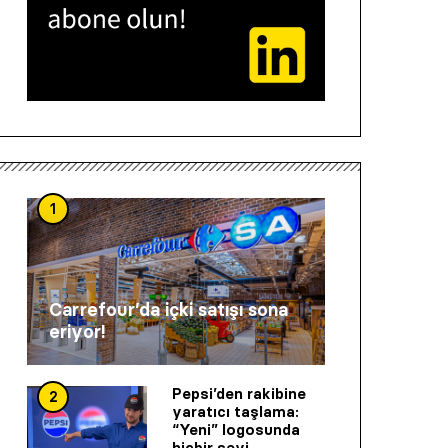
1
Carrefour’da içki satışı sona
eriyor!
Pepsi’den rakibine
2
yaratıcı taşlama:
“Yeni” logosunda
hiçbir şeyi