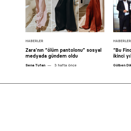
HABERLER
HABERLER
Zara’nın “ölüm pantolonu” sosyal
“Bu Fin
medyada gündem oldu
ikinci y
Sena Tufan
3 hafta önce
Gülben D