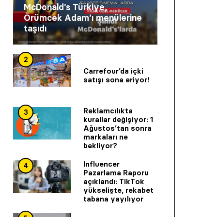
McDonald’s Türkiye,
Örümcek Adam’ı menülerine
taşıdı
2
Carrefour’da içki
satışı sona eriyor!
Reklamcılıkta
3
kurallar değişiyor: 1
Ağustos’tan sonra
markaları ne
bekliyor?
Influencer
4
Pazarlama Raporu
açıklandı: TikTok
yükselişte, rekabet
tabana yayılıyor