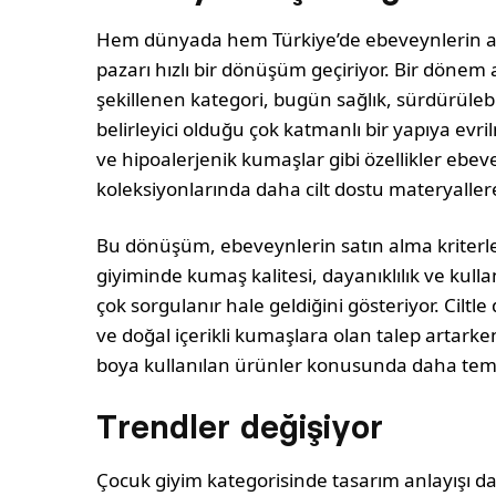
Hem dünyada hem Türkiye’de ebeveynlerin ar­t
pazarı hızlı bir dönüşüm geçiriyor. Bir dönem a
şekillenen kate­gori, bugün sağlık, sürdürülebil
belirleyici olduğu çok katmanlı bir yapıya evr
ve hipoalerjenik kumaşlar gibi özellikler ebe
koleksiyonlarında daha cilt dostu materyallere
Bu dönüşüm, ebeveynlerin satın alma kriterle­
giyiminde kumaş kalitesi, dayanıklılık ve kulla
çok sorgulanır hale geldiğini gösteriyor. Ci
ve doğal içerikli kumaşlara olan talep artark
boya kullanılan ürünler konusun­da daha temki
Trendler değişiyor
Çocuk giyim kategorisinde tasarım anlayışı da