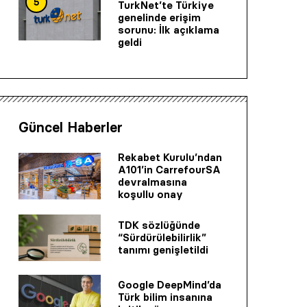
5
TurkNet’te Türkiye
genelinde erişim
sorunu: İlk açıklama
geldi
Güncel Haberler
Rekabet Kurulu’ndan
A101’in CarrefourSA
devralmasına
koşullu onay
TDK sözlüğünde
“Sürdürülebilirlik”
tanımı genişletildi
Google DeepMind’da
Türk bilim insanına