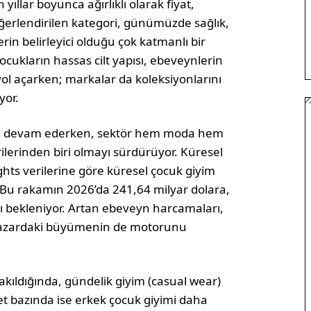
yıllar boyunca ağırlık­lı olarak fiyat,
değerlendirilen kategori, günümüzde sağlık,
erin belirleyici olduğu çok katmanlı bir
­cukların hassas cilt yapısı, ebeveynlerin
ol açarken; markalar da koleksiyonlarını
yor.
ye de­vam ederken, sektör hem moda hem
lerinden biri olmayı sürdürüyor. Küresel
ghts verilerine göre kü­resel çocuk giyim
. Bu rakamın 2026’da 241,64 milyar dolara,
sı bekleniyor. Artan ebeveyn harcamaları,
 pa­zardaki büyümenin de motorunu
kıldığında, gündelik giyim (casual wear)
et bazında ise erkek çocuk giyimi daha