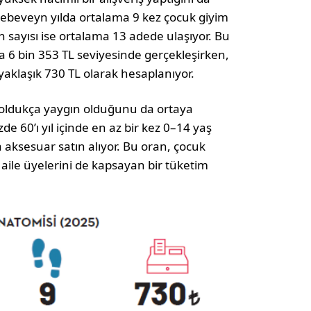
r ebe­veyn yılda ortalama 9 kez çocuk giyim
ün sayısı ise ortalama 13 adede ulaşıyor. Bu
ma 6 bin 353 TL seviyesinde gerçekleşirken,
e yaklaşık 730 TL olarak hesaplanıyor.
n ol­dukça yaygın olduğunu da ortaya
zde 60’ı yıl içinde en az bir kez 0–14 yaş
 aksesuar satın alıyor. Bu oran, çocuk
 aile üyelerini de kapsayan bir tüketim