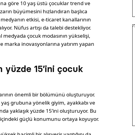
na göre 10 yaş üstü ço­cuklar trend ve
azarın büyümesini hızlandıran baş­lıca
 medyanın etkisi, e-ticaret kanallarının
lıyor. Nüfus artışı da talebi destekliyor.
l medyada çocuk modası­nın yükselişi,
 ve marka inovasyonlarına yatırım ya­pan
n yüzde 15’ini çocuk
zarının önemli bir bölümünü oluşturuyor.
14 yaş grubuna yönelik giyim, ayakkabı ve
ında yaklaşık yüzde 15’ini oluşturuyor. Bu
 içindeki güçlü konu­munu ortaya koyuyor.
yüksek hacimli bir alışveriş yaptığını da