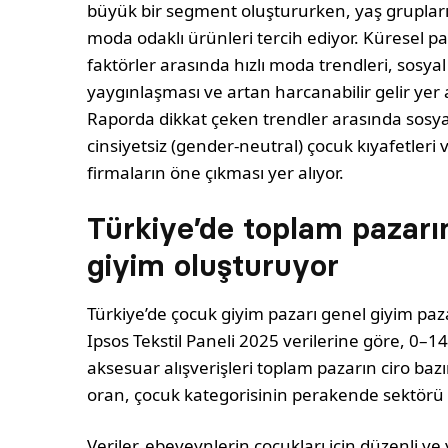
büyük bir segment oluştururken, yaş grupları
moda odaklı ürünleri tercih edi­yor. Küresel p
faktörler arasında hızlı moda trendleri, sosyal
yaygınlaş­ması ve artan harcanabilir gelir yer a
Raporda dikkat çeken trendler arasında sosya
cinsiyetsiz (gender-neutral) çocuk kıyafetleri
firmaların öne çıkması yer alıyor.
Türkiye’de toplam pazarı
giyim oluşturuyor
Türkiye’de çocuk giyim pazarı genel giyim pa­
Ipsos Tekstil Paneli 2025 verilerine göre, 0–
aksesuar alışverişleri toplam pazarın ciro baz
oran, çocuk katego­risinin perakende sektörü
Veriler, ebeveynlerin çocukları için düzenli ve 