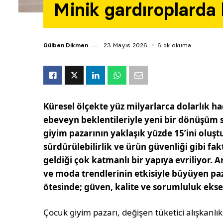
Minik gardıroplard
Gülben Dikmen
23 Mayıs 2026
6 dk okuma
Küresel ölçekte yüz milyarlarca dolarlık h
ebeveyn beklentileriyle yeni bir dönüşüm 
giyim pazarının yaklaşık yüzde 15’ini oluşt
sürdürülebilirlik ve ürün güvenliği gibi fak
geldiği çok katmanlı bir yapıya evriliyor. 
ve moda trendlerinin etkisiyle büyüyen pa
ötesinde; güven, kalite ve sorumluluk ekse
Çocuk giyim pazarı, değişen tüke­tici alışkanlı