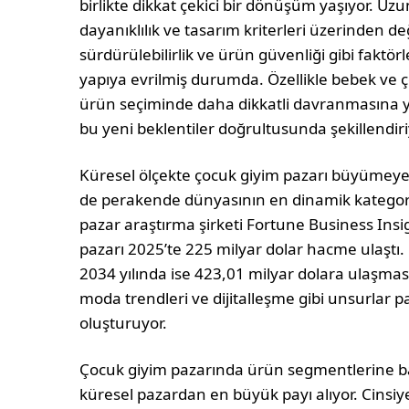
birlikte dikkat çekici bir dönüşüm yaşı­yor. Uzun 
dayanıklılık ve tasarım kriterleri üzerinden 
sürdürülebilirlik ve ürün güvenliği gibi faktörl
yapıya evrilmiş durumda. Özellikle bebek ve ço
ürün se­çiminde daha dikkatli davranmasına y
bu yeni beklentiler doğrultusunda şekillendiri
Küresel ölçekte çocuk giyim pazarı büyüme
de peraken­de dünyasının en dinamik kategori
pazar araştırma şir­keti Fortune Business Insi
pazarı 2025’te 225 milyar dolar hacme ulaştı
2034 yılında ise 423,01 milyar dolara ulaşma
moda trendleri ve dijitalleşme gibi unsurlar
oluşturuyor.
Çocuk giyim pazarında ürün segmentlerine ba­
küresel pazardan en büyük payı alıyor. Cinsiy