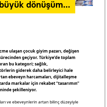
a büyük dönüşüm…
acme ulaşan çocuk giyim pazarı, değişen
sürecinden geçiyor. Türkiye’de toplam
uran bu kategori; sağlık,
törlerin giderek daha belirleyici hale
Artan ebeveyn harcamaları, dijitalleşme
zarda markalar için rekabet “tasarımın”
ninde şekilleniyor.
kları ve ebeveynlerin artan bilinç düzeyiyle