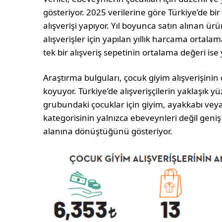
göste­riyor. 2025 verilerine göre Türkiye’de bi
alışverişi yapıyor. Yıl boyunca satın alınan ür
alışverişler için yapılan yıllık harcama ortala
tek bir alışveriş sepe­tinin ortalama değeri is
Araştırma bulguları, çocuk giyim alışverişini
koyuyor. Türki­ye’de alışverişçilerin yaklaşık yü
grubundaki çocuklar için giyim, ayakkabı veya
kategorisinin yalnızca ebeveynleri değil geniş
alanına dönüştüğünü gösteriyor.