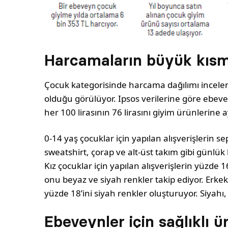
Harcamaların büyük kısmı
Çocuk kategorisinde harcama dağılımı incelen
olduğu gö­rülüyor. Ipsos verilerine göre ebevey
her 100 lirasının 76 lirasını giyim ürünlerine ay
0-14 yaş çocuklar için yapılan alışverişlerin se
sweats­hirt, çorap ve alt-üst takım gibi günlük
Kız çocuklar için yapılan alışverişlerin yüzde 
onu beyaz ve siyah renkler takip ediyor. Erkek 
yüzde 18’ini siyah renkler oluş­turuyor. Siyahı,
Ebeveynler için sağlıklı 