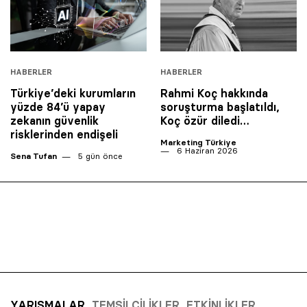
HABERLER
HABERLER
Türkiye’deki kurumların
Rahmi Koç hakkında
yüzde 84’ü yapay
soruşturma başlatıldı,
zekanın güvenlik
Koç özür diledi…
risklerinden endişeli
Marketing Türkiye
6 Haziran 2026
Sena Tufan
5 gün önce
YARIŞMALAR
TEMSILCILIKLER
ETKINLIKLER