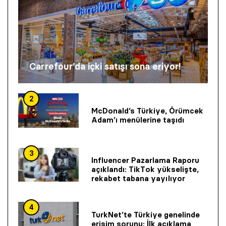
Carrefour’da içki satışı sona eriyor!
2
McDonald’s Türkiye, Örümcek
Adam’ı menülerine taşıdı
3
Influencer Pazarlama Raporu
açıklandı: TikTok yükselişte,
rekabet tabana yayılıyor
4
TurkNet’te Türkiye genelinde
erişim sorunu: İlk açıklama