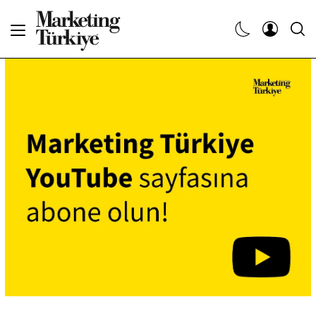
Abone Ol
Haberler
Yaratıcı İşler
Dergiler
Etkinlikler
Söyleşiler
Kariyer