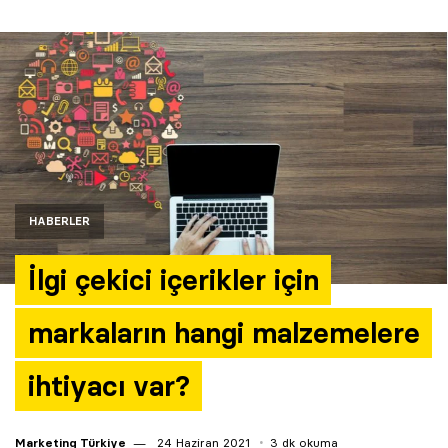
Yazarlar
Araştırma
HABERLER
İlgi çekici içerikler için
markaların hangi malzemelere
ihtiyacı var?
Marketing Türkiye
24 Haziran 2021
3 dk okuma