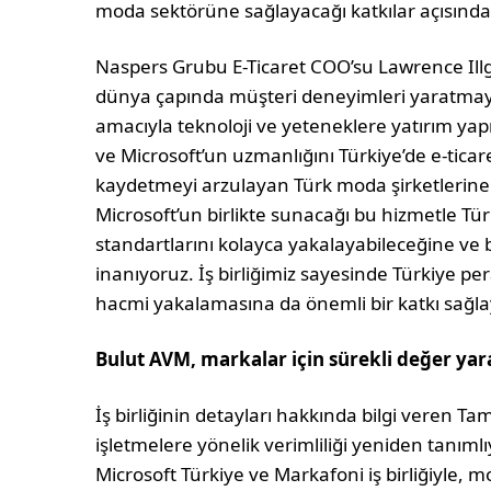
moda sektörüne sağlayacağı katkılar açısında
Naspers Grubu E-Ticaret COO’su Lawrence Illg
dünya çapında müşteri deneyimleri yaratma
amacıyla teknoloji ve yeteneklere yatırım y
ve Microsoft’un uzmanlığını Türkiye’de e-tica
kaydetmeyi arzulayan Türk moda şirketlerine
Microsoft’un birlikte sunacağı bu hizmetle Tür
standartlarını kolayca yakalayabileceğine ve 
inanıyoruz. İş birliğimiz sayesinde Türkiye pe
hacmi yakalamasına da önemli bir katkı sağla
Bulut AVM, markalar için sürekli değer ya
İş birliğinin detayları hakkında bilgi veren T
işletmelere yönelik verimliliği yeniden tanıml
Microsoft Türkiye ve Markafoni iş birliğiyle,