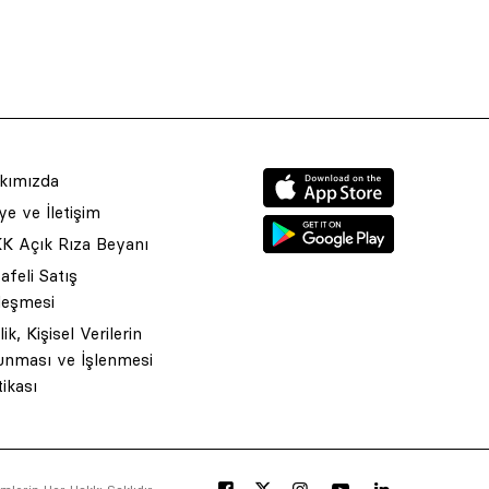
kımızda
e ve İletişim
K Açık Rıza Beyanı
feli Satış
leşmesi
ilik, Kişisel Verilerin
unması ve İşlenmesi
tikası