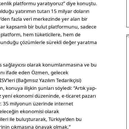
tkenlik platformu yaratıyoruz” diye konuştu.
olduğu yatırımın tutarı 15 milyar doların
den fazla veri merkezinde yer alan bir
r kapsamlı bir bulut platformunu, sadece
 platform, hem tüketicilere, hem de
 sunduğu çözümlerle sürekli değer yaratma
vis sağlayıcısı olarak konumlanmasına ve bu
ını ifade eden Özmen, gelecek
SV’leri (Bağımsız Yazılım Tedarikçisi)
konuya ilişkin şunları söyledi: “Artık yap-
 yeni ekonomi düzeninde, e-ticaret pazarı
or. 35 milyonun üzerinde internet
 geleceğin ekonomisi olarak
ileri ile buluşturarak, Türkiye’den bu
erinin çıkmasına önayak olmak.”