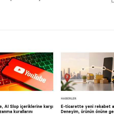
HABERLER
, AI Slop içeriklerine karşı
E-ticarette yeni rekabet a
zanma kurallarını
Deneyim, ürünün önüne ge