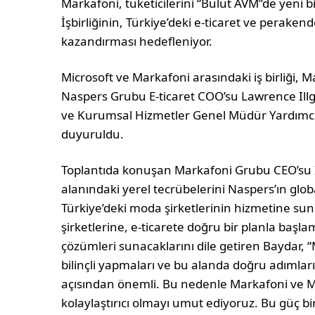
Markafoni, tüketicilerini “Bulut AVM”de yeni bi
İşbirliğinin, Türkiye’deki e-ticaret ve perake
kazandırması hedefleniyor.
Microsoft ve Markafoni arasındaki iş birliği, 
Naspers Grubu E-ticaret COO’su Lawrence Ill
ve Kurumsal Hizmetler Genel Müdür Yardımcısı 
duyuruldu.
Toplantıda konuşan Markafoni Grubu CEO’su İl
alanındaki yerel tecrübelerini Naspers’ın glob
Türkiye’deki moda şirketlerinin hizmetine sun
şirketlerine, e-ticarete doğru bir planla başl
çözümleri sunacaklarını dile getiren Baydar, “
bilinçli yapmaları ve bu alanda doğru adımları
açısından önemli. Bu nedenle Markafoni ve M
kolaylaştırıcı olmayı umut ediyoruz. Bu güç b