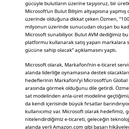
gücüyle bulutların üzerine taşıyoruz, bir üre
Microsoft’un Bulut Bilişim altyapısına yapmış 
üzerinde olduğuna dikkat çeken Özmen, “100’
milyonun üzerinde sunucudan oluşan bu kada
Microsoft sunabiliyor. Bulut AVM dediğimiz bu
platformu kullanarak satış yapan markalara
gücüne sahip olacak” açıklamasını yaptı.
Microsoft olarak, Markafoni’nin e-ticaret ser
alanda liderliğe oynamasına destek olacaklar
hedeflerinin Markafoni’yi Microsoft’un Global I
arasında görmek olduğunu dile getirdi. Özmen, 
sat modelinden anla-üret modeline geçtiğimiz
da kendi içerisinde büyük fırsatlar barındırıy
kullanıcımız var. Microsoft olarak hedefimiz,
nitelendirdiğimiz e-ticareti, geleceğin teknoloj
alanda yerli Amazon.com gibi başarı hikâyel