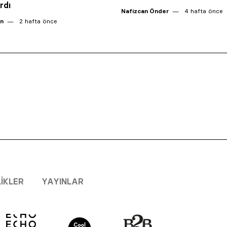
ırdı
Nafizcan Önder
4 hafta önce
an
2 hafta önce
LIKLER
YAYINLAR