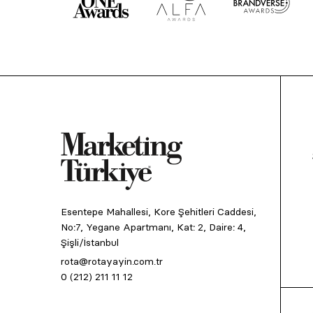
Esentepe Mahallesi, Kore Şehitleri Caddesi,
No:7, Yegane Apartmanı, Kat: 2, Daire: 4,
Şişli/İstanbul
rota@rotayayin.com.tr
0 (212) 211 11 12