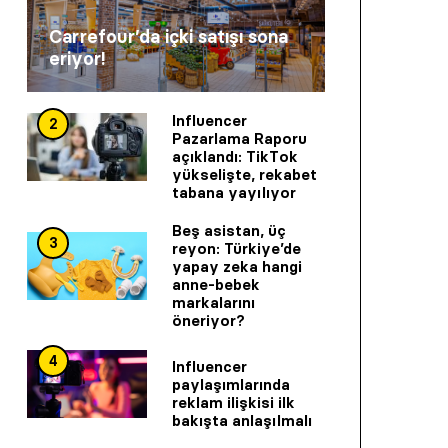
Carrefour’da içki satışı sona
eriyor!
Influencer
2
Pazarlama Raporu
açıklandı: TikTok
yükselişte, rekabet
tabana yayılıyor
Beş asistan, üç
3
reyon: Türkiye’de
yapay zeka hangi
anne-bebek
markalarını
öneriyor?
4
Influencer
paylaşımlarında
reklam ilişkisi ilk
bakışta anlaşılmalı