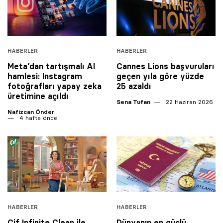
HABERLER
HABERLER
Meta’dan tartışmalı AI
Cannes Lions başvuruları
hamlesi: Instagram
geçen yıla göre yüzde
fotoğrafları yapay zeka
25 azaldı
üretimine açıldı
Sena Tufan
22 Haziran 2026
Nafizcan Önder
4 hafta önce
HABERLER
HABERLER
Cif Infinite Clean ile
Dünyanın en güçlü