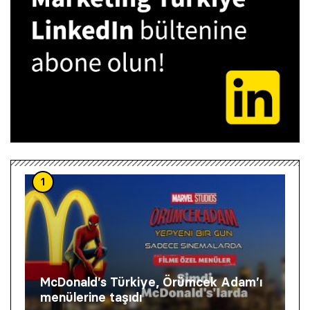
1
McDonald’s Türkiye, Örümcek Adam’ı
menülerine taşıdı