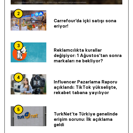
2
Carrefour’da içki satışı sona
eriyor!
3
Reklamcılıkta kurallar
değişiyor: 1 Ağustos’tan sonra
markaları ne bekliyor?
4
Influencer Pazarlama Raporu
açıklandı: TikTok yükselişte,
rekabet tabana yayılıyor
5
TurkNet’te Türkiye genelinde
erişim sorunu: İlk açıklama
geldi