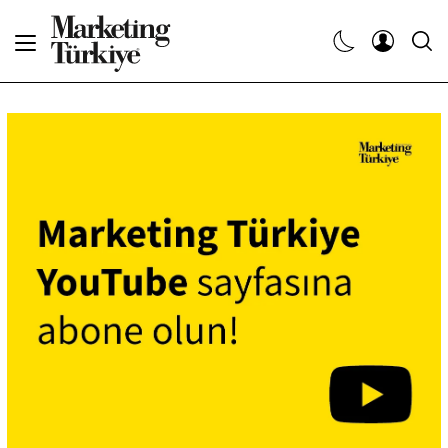
Abone Ol
Haberler
Yaratıcı İşler
Dergiler
Etkinlikler
Söyleşiler
Kariyer