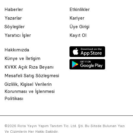
Haberler
Etkinlikler
Yazarlar
Kariyer
Söyleşiler
Üye Girişi
Yaratıcı İşler
Kayıt Ol
Hakkımızda
Künye ve İletişim
KVKK Açık Rıza Beyanı
Mesafeli Satış Sözleşmesi
Gizlilik, Kişisel Verilerin
Korunması ve İşlenmesi
© 2001 Rota Yayın Yapım Tanıtım Tic. Ltd. Şti. Bu Sitede Bulunan
Politikası
Yazı Ve Çizimlerin Her Hakkı Saklıdır.
Asquared WordPress Agency
tarafından tasarlanmış ve
kodlanmıştır.
©2026 Rota Yayın Yapım Tanıtım Tic. Ltd. Şti. Bu Sitede Bulunan Yazı
Ve Çizimlerin Her Hakkı Saklıdır.