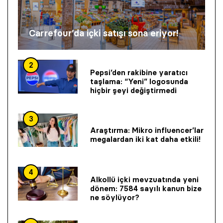
Carrefour’da içki satışı sona eriyor!
2
Pepsi’den rakibine yaratıcı
taşlama: “Yeni” logosunda
hiçbir şeyi değiştirmedi
3
Araştırma: Mikro influencer’lar
megalardan iki kat daha etkili!
4
Alkollü içki mevzuatında yeni
dönem: 7584 sayılı kanun bize
ne söylüyor?