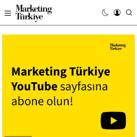
Abone Ol
Haberler
Yaratıcı İşler
Dergiler
Etkinlikler
Söyleşiler
Kariyer