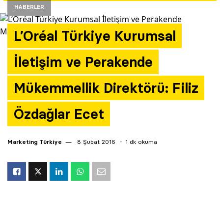
HABERLER
Yazarlar
L’Oréal Türkiye Kurumsal
Araştırma
İletişim ve Perakende
Mükemmellik Direktörü: Filiz
Özdağlar Ecet
Marketing Türkiye
8 Şubat 2016
1 dk okuma