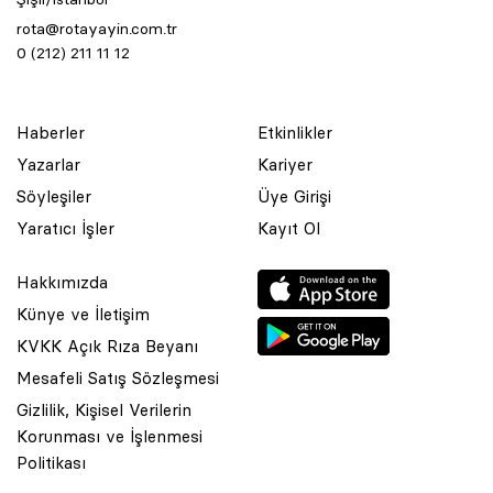
rota@rotayayin.com.tr
0 (212) 211 11 12
Haberler
Etkinlikler
Yazarlar
Kariyer
Söyleşiler
Üye Girişi
Yaratıcı İşler
Kayıt Ol
Hakkımızda
Künye ve İletişim
KVKK Açık Rıza Beyanı
Mesafeli Satış Sözleşmesi
Gizlilik, Kişisel Verilerin
Korunması ve İşlenmesi
© 2001 Rota Yayın Yapım Tanıtım Tic. Ltd. Şti. Bu Sitede Bulunan
Politikası
Yazı Ve Çizimlerin Her Hakkı Saklıdır.