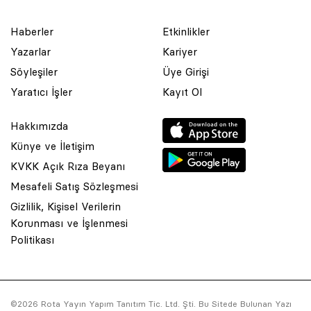
Haberler
Etkinlikler
Yazarlar
Kariyer
Söyleşiler
Üye Girişi
Yaratıcı İşler
Kayıt Ol
Hakkımızda
Künye ve İletişim
KVKK Açık Rıza Beyanı
Mesafeli Satış Sözleşmesi
Gizlilik, Kişisel Verilerin
Korunması ve İşlenmesi
© 2001 Rota Yayın Yapım Tanıtım Tic. Ltd. Şti. Bu Sitede Bulunan
Politikası
Yazı Ve Çizimlerin Her Hakkı Saklıdır.
Asquared WordPress Agency
tarafından tasarlanmış ve
kodlanmıştır.
©2026 Rota Yayın Yapım Tanıtım Tic. Ltd. Şti. Bu Sitede Bulunan Yazı