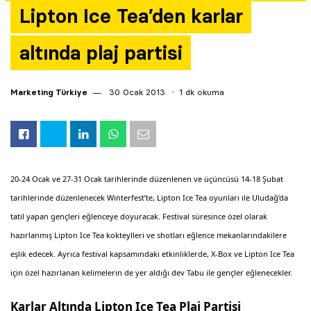
Lipton Ice Tea’den karlar
Yazarlar
altında plaj partisi
Araştırma
Marketing Türkiye
30 Ocak 2013
1 dk okuma
20-24 Ocak ve 27-31 Ocak tarihlerinde düzenlenen ve üçüncüsü 14-18 Şubat
tarihlerinde düzenlenecek Winterfest’te, Lipton Ice Tea oyunları ile Uludağ’da
tatil yapan gençleri eğlenceye doyuracak. Festival süresince özel olarak
hazırlanmış Lipton Ice Tea kokteylleri ve shotları eğlence mekanlarındakilere
eşlik edecek. Ayrıca festival kapsamındaki etkinliklerde, X-Box ve Lipton Ice Tea
için özel hazırlanan kelimelerin de yer aldığı dev Tabu ile gençler eğlenecekler.
Karlar Altında Lipton Ice Tea Plaj Partisi