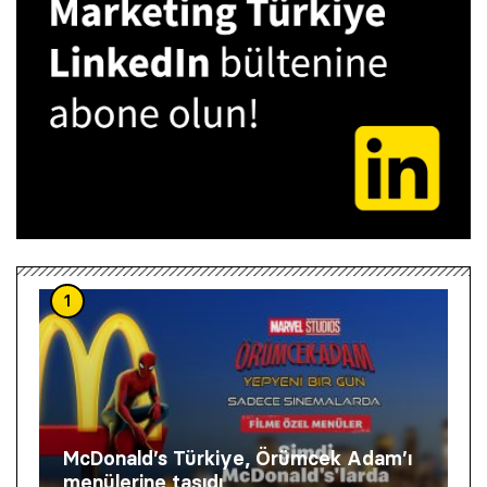
1
McDonald’s Türkiye, Örümcek Adam’ı
menülerine taşıdı