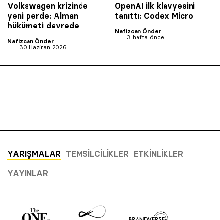
Volkswagen krizinde
OpenAI ilk klavyesini
yeni perde: Alman
tanıttı: Codex Micro
hükümeti devrede
Nafizcan Önder
3 hafta önce
Nafizcan Önder
30 Haziran 2026
YARIŞMALAR
TEMSILCILIKLER
ETKINLIKLER
YAYINLAR