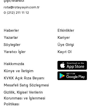
Şişli/İstanbul
rota@rotayayin.com.tr
0 (212) 211 11 12
Haberler
Etkinlikler
Yazarlar
Kariyer
Söyleşiler
Üye Girişi
Yaratıcı İşler
Kayıt Ol
Hakkımızda
Künye ve İletişim
KVKK Açık Rıza Beyanı
Mesafeli Satış Sözleşmesi
Gizlilik, Kişisel Verilerin
Korunması ve İşlenmesi
© 2001 Rota Yayın Yapım Tanıtım Tic. Ltd. Şti. Bu Sitede Bulunan
Politikası
Yazı Ve Çizimlerin Her Hakkı Saklıdır.