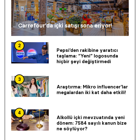
Carrefour’da içki satışı sona eriyor!
2
Pepsi’den rakibine yaratıcı
taşlama: “Yeni” logosunda
hiçbir şeyi değiştirmedi
3
Araştırma: Mikro influencer’lar
megalardan iki kat daha etkili!
4
Alkollü içki mevzuatında yeni
dönem: 7584 sayılı kanun bize
ne söylüyor?