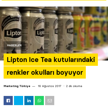
Yazarlar
Araştırma
HABERLER
Lipton Ice Tea kutularındaki
renkler okulları boyuyor
Marketing Türkiye
16 Ağustos 2017
2 dk okuma