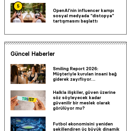
5
OpenAI’nin influencer kampı
sosyal medyada “distopya”
tartışmasını başlattı
Güncel Haberler
Smiling Report 2026:
Müşteriyle kurulan insani bağ
giderek zayıflıyor…
Halkla ilişkiler, güven üzerine
söz söyleyecek kadar
güvenilir bir mes­lek olarak
görülüyor mu?
Futbol ekonomisini yeniden
şekillendiren üç büyük dinamik