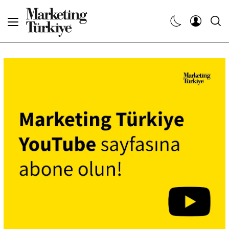
Abone Ol
Haberler
Yaratıcı İşler
Dergiler
Etkinlikler
Söyleşiler
Kariyer