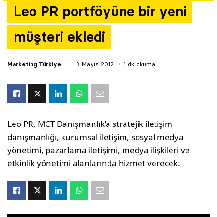
Leo PR portföyüne bir yeni
Yazarlar
müşteri ekledi
Araştırma
Marketing Türkiye
3 Mayıs 2012
1 dk okuma
Leo PR, MCT Danışmanlık’a stratejik iletişim
danışmanlığı, kurumsal iletişim, sosyal medya
yönetimi, pazarlama iletişimi, medya ilişkileri ve
etkinlik yönetimi alanlarında hizmet verecek.