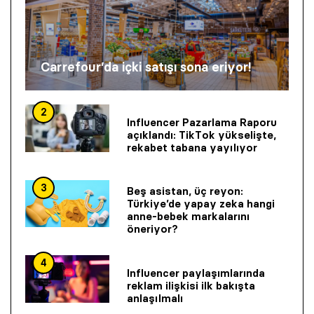
Carrefour’da içki satışı sona eriyor!
2
Influencer Pazarlama Raporu
açıklandı: TikTok yükselişte,
rekabet tabana yayılıyor
3
Beş asistan, üç reyon:
Türkiye’de yapay zeka hangi
anne-bebek markalarını
öneriyor?
4
Influencer paylaşımlarında
reklam ilişkisi ilk bakışta
anlaşılmalı