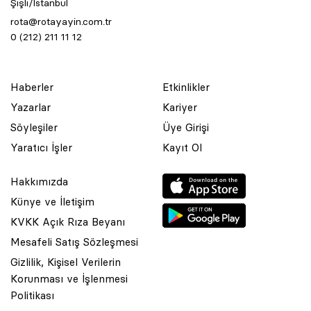
Şişli/İstanbul
rota@rotayayin.com.tr
0 (212) 211 11 12
Haberler
Etkinlikler
Yazarlar
Kariyer
Söyleşiler
Üye Girişi
Yaratıcı İşler
Kayıt Ol
Hakkımızda
Künye ve İletişim
KVKK Açık Rıza Beyanı
Mesafeli Satış Sözleşmesi
Gizlilik, Kişisel Verilerin
Korunması ve İşlenmesi
© 2001 Rota Yayın Yapım Tanıtım Tic. Ltd. Şti. Bu Sitede Bulunan
Politikası
Yazı Ve Çizimlerin Her Hakkı Saklıdır.