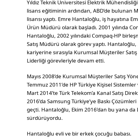
Yıldız Teknik Üniversitesi Elektrik Mühendis
lisans eğitiminin ardından, ABD’de bulunan M
lisansı yaptı. Emre Hantaloğlu, iş hayatına Emp
Ürün Müdürü olarak başladı. 2001 yılında Co
Hantaloğlu, 2002 yılındaki Compaq-HP birleşm
Satış Müdürü olarak görev yaptı. Hantaloğlu, 
kariyerine sırasıyla Kurumsal Müşteriler Satış
Liderliği görevleriyle devam etti.
Mayıs 2008’de Kurumsal Müşteriler Satış Yönet
Temmuz 2011’de HP Türkiye Kişisel Sistemler v
Mart 2014’te Türk Telekom’a Kanal Satış Dire
2016’da Samsung Türkiye’ye Baskı Çözümleri S
geçti. Hantaloğlu, Ekim 2016’dan bu yana da L
sürdürüyordu.
Hantaloğlu evli ve bir erkek çocuğu babası.