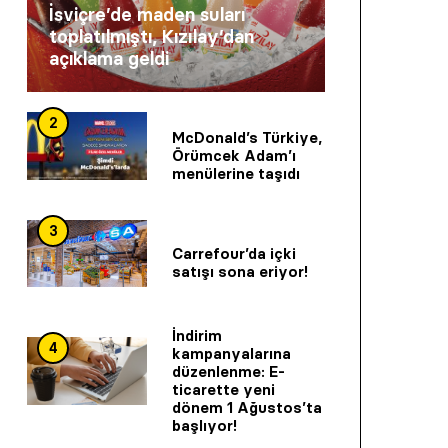
İsviçre’de maden suları
toplatılmıştı, Kızılay’dan
açıklama geldi
2
McDonald’s Türkiye,
Örümcek Adam’ı
menülerine taşıdı
3
Carrefour’da içki
satışı sona eriyor!
İndirim
4
kampanyalarına
düzenlenme: E-
ticarette yeni
dönem 1 Ağustos’ta
başlıyor!