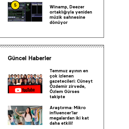
5
Winamp, Deezer
ortaklığıyla yeniden
müzik sahnesine
dönüyor
Güncel Haberler
Temmuz ayının en
çok izlenen
gazetecileri: Cüneyt
Özdemir zirvede,
Özlem Gürses
takipte
Araştırma: Mikro
influencer’lar
megalardan iki kat
daha etkili!