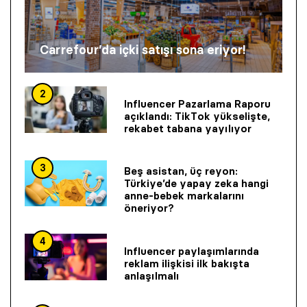
Carrefour’da içki satışı sona eriyor!
2
Influencer Pazarlama Raporu
açıklandı: TikTok yükselişte,
rekabet tabana yayılıyor
3
Beş asistan, üç reyon:
Türkiye’de yapay zeka hangi
anne-bebek markalarını
öneriyor?
4
Influencer paylaşımlarında
reklam ilişkisi ilk bakışta
anlaşılmalı