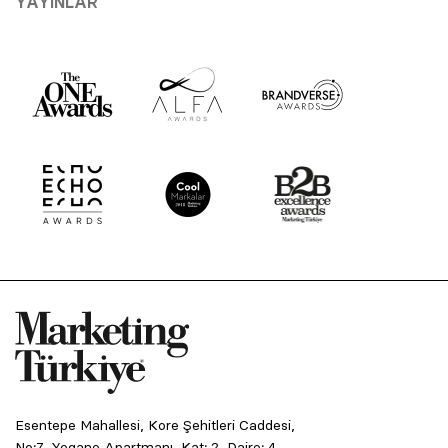
YAYINLAR
Esentepe Mahallesi, Kore Şehitleri Caddesi,
No:7, Yegane Apartmanı, Kat: 2, Daire: 4,