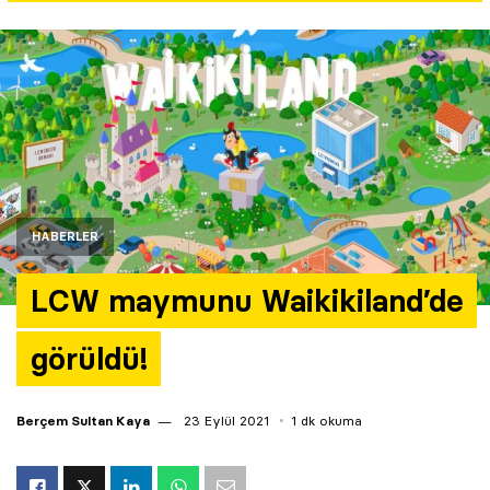
Yazarlar
Araştırma
HABERLER
LCW maymunu Waikikiland’de
görüldü!
Berçem Sultan Kaya
23 Eylül 2021
1 dk okuma