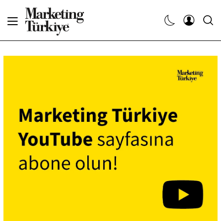
Abone Ol
Haberler
Yaratıcı İşler
Dergiler
Etkinlikler
Söyleşiler
Kariyer