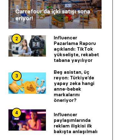
Carrefour’da içki satışı sona
eriyor!
Influencer
2
Pazarlama Raporu
açıklandı: TikTok
yükselişte, rekabet
tabana yayılıyor
Beş asistan, üç
3
reyon: Türkiye’de
yapay zeka hangi
anne-bebek
markalarını
öneriyor?
4
Influencer
paylaşımlarında
reklam ilişkisi ilk
bakışta anlaşılmalı