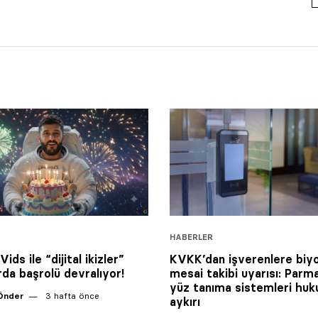
HABERLER
ids ile “dijital ikizler”
KVKK’dan işverenlere biy
rda başrolü devralıyor!
mesai takibi uyarısı: Parma
yüz tanıma sistemleri huk
Önder
3 hafta önce
aykırı