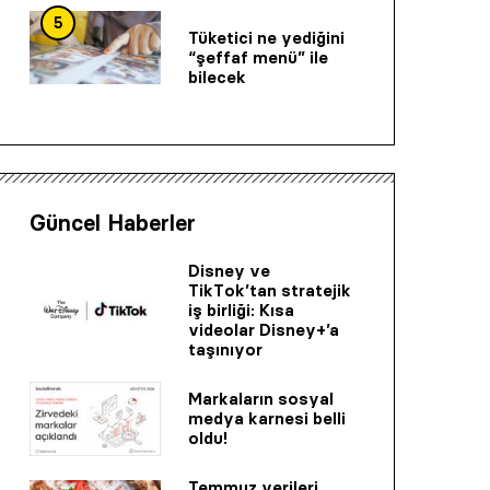
5
Tüketici ne yediğini
“şeffaf menü” ile
bilecek
Güncel Haberler
Disney ve
TikTok’tan stratejik
iş birliği: Kısa
videolar Disney+’a
taşınıyor
Markaların sosyal
medya karnesi belli
oldu!
Temmuz verileri