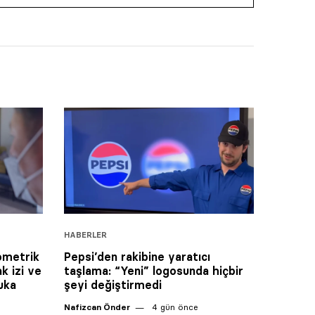
HABERLER
ometrik
Pepsi’den rakibine yaratıcı
k izi ve
taşlama: “Yeni” logosunda hiçbir
uka
şeyi değiştirmedi
Nafizcan Önder
4 gün önce