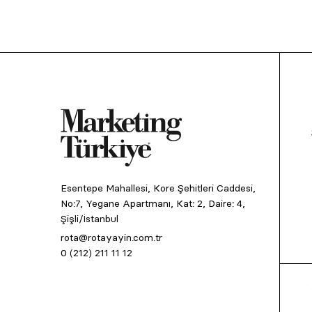
Esentepe Mahallesi, Kore Şehitleri Caddesi,
No:7, Yegane Apartmanı, Kat: 2, Daire: 4,
Şişli/İstanbul
rota@rotayayin.com.tr
0 (212) 211 11 12