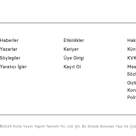
Haberler
Etkinlikler
Hak
Yazarlar
Kariyer
Küny
Söyleşiler
Üye Girişi
KVK
Yaratıcı İşler
Kayıt Ol
Mesa
Söz
Gizl
Kor
Poli
©2026 Rota Yayın Yapım Tanıtım Tic. Ltd. Şti. Bu Sitede Bulunan Yazı Ve Çizim