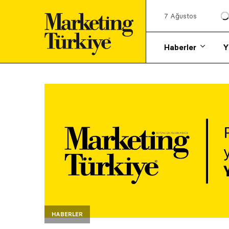
7 Ağustos
Haberler
Y
HABERLER