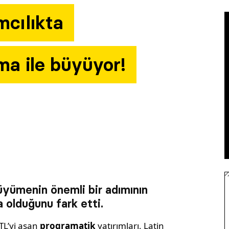
mcılıkta
ma ile büyüyor!
üyümenin önemli bir adımının
 olduğunu fark etti.
 TL’yi aşan
programatik
yatırımları, Latin