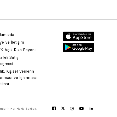
kımızda
e ve İletişim
K Açık Rıza Beyanı
feli Satış
leşmesi
ilik, Kişisel Verilerin
unması ve İşlenmesi
tikası
lerin Her Hakkı Saklıdır.