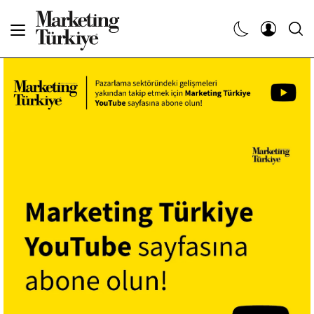
Abone Ol
Haberler
Yaratıcı İşler
Dergiler
Etkinlikler
Söyleşiler
Kariyer