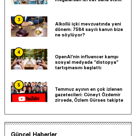
3
Alkollü içki mevzuatında yeni
dönem: 7584 sayılı kanun bize
ne söylüyor?
4
OpenAI’nin influencer kampı
sosyal medyada “distopya”
tartışmasını başlattı
5
Temmuz ayının en çok izlenen
gazetecileri: Cüneyt Özdemir
zirvede, Özlem Gürses takipte
Güncel Haberler