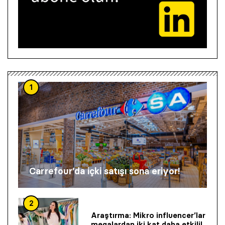
1
Carrefour’da içki satışı sona eriyor!
2
Araştırma: Mikro influencer’lar
megalardan iki kat daha etkili!