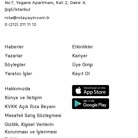
No:7, Yegane Apartmanı, Kat: 2, Daire: 4,
Şişli/İstanbul
rota@rotayayin.com.tr
0 (212) 211 11 12
Haberler
Etkinlikler
Yazarlar
Kariyer
Söyleşiler
Üye Girişi
Yaratıcı İşler
Kayıt Ol
Hakkımızda
Künye ve İletişim
KVKK Açık Rıza Beyanı
Mesafeli Satış Sözleşmesi
Gizlilik, Kişisel Verilerin
Korunması ve İşlenmesi
© 2001 Rota Yayın Yapım Tanıtım Tic. Ltd. Şti. Bu Sitede Bulunan