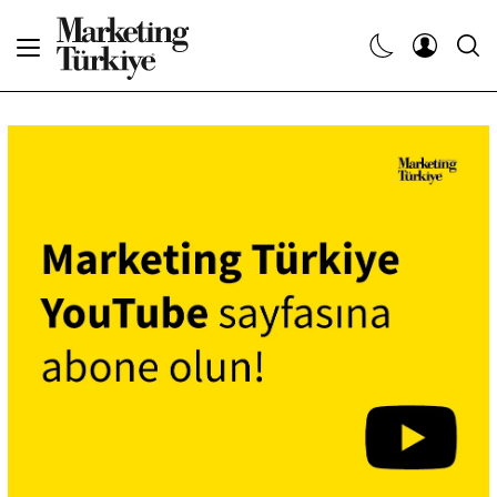
Abone Ol
Haberler
Yaratıcı İşler
Dergiler
Etkinlikler
Söyleşiler
Kariyer