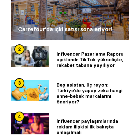
Carrefour’da içki satışı sona eriyor!
2
Influencer Pazarlama Raporu
açıklandı: TikTok yükselişte,
rekabet tabana yayılıyor
3
Beş asistan, üç reyon:
Türkiye’de yapay zeka hangi
anne-bebek markalarını
öneriyor?
4
Influencer paylaşımlarında
reklam ilişkisi ilk bakışta
anlaşılmalı