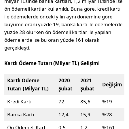
milyar TL’sinde banka kartları, 1,2 milyar TL’sinde ise
ön ödemeli kartlar kullanıldı. Buna göre, kredi kartı
ile ödemelerde önceki yılın aynı dönemine göre
büyüme oranı yüzde 19, banka kartı ile ödemelerde
yüzde 28 olurken ön ödemeli kartlar ile yapılan
ödemelerde ise bu oran yüzde 161 olarak
gerçekleşti.
Kartlı Ödeme Tutarı (Milyar TL) Gelişimi
Kartlı Ödeme
2020
2021
Değişim
Tutarı (Milyar TL)
Şubat
Şubat
Kredi Kartı
72
85,6
%19
Banka Kartı
12,4
15,9
%28
Ön Ödemeli Kart
0,5
1,2
%161