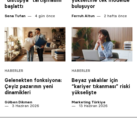
“distopya” tartışmasını
yükseltme tek modelde
başlattı
buluşuyor
Sena Tufan
4 gün önce
Ferruh Altun
2 hafta önce
HABERLER
HABERLER
Gelenekten fonksiyona:
Beyaz yakalılar için
Çeyiz pazarının yeni
“kariyer tıkanması” riski
dinamikleri
yükselişte
Gülben Dikmen
Marketing Türkiye
3 Haziran 2026
13 Haziran 2026