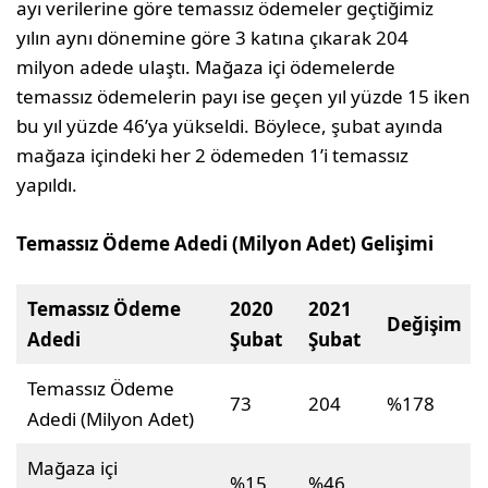
ayı verilerine göre temassız ödemeler geçtiğimiz
yılın aynı dönemine göre 3 katına çıkarak 204
milyon adede ulaştı. Mağaza içi ödemelerde
temassız ödemelerin payı ise geçen yıl yüzde 15 iken
bu yıl yüzde 46’ya yükseldi. Böylece, şubat ayında
mağaza içindeki her 2 ödemeden 1’i temassız
yapıldı.
Temassız Ödeme Adedi (Milyon Adet) Gelişimi
Temassız Ödeme
2020
2021
Değişim
Adedi
Şubat
Şubat
Temassız Ödeme
73
204
%178
Adedi (Milyon Adet)
Mağaza içi
%15
%46