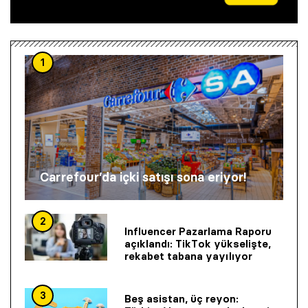
1
Carrefour’da içki satışı sona eriyor!
2
Influencer Pazarlama Raporu
açıklandı: TikTok yükselişte,
rekabet tabana yayılıyor
3
Beş asistan, üç reyon: