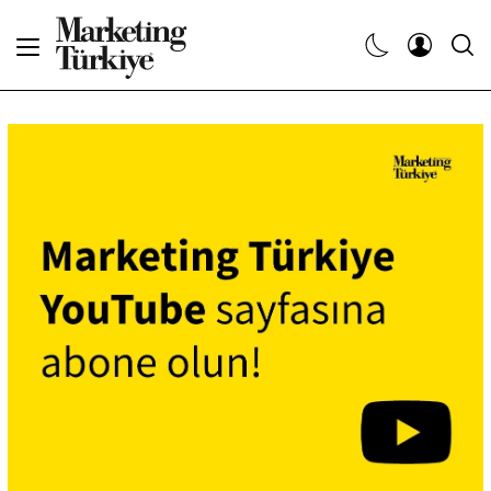
Abone Ol
Haberler
Yaratıcı İşler
Dergiler
Etkinlikler
Söyleşiler
Kariyer