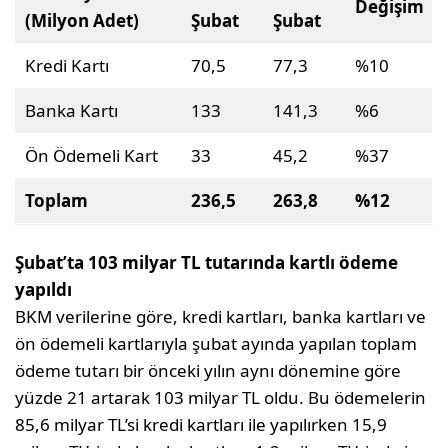
Değişim
(Milyon Adet)
Şubat
Şubat
Kredi Kartı
70,5
77,3
%10
Banka Kartı
133
141,3
%6
Ön Ödemeli Kart
33
45,2
%37
Toplam
236,5
263,8
%12
Şubat’ta 103 milyar TL tutarında kartlı ödeme
yapıldı
BKM verilerine göre, kredi kartları, banka kartları ve
ön ödemeli kartlarıyla şubat ayında yapılan toplam
ödeme tutarı bir önceki yılın aynı dönemine göre
yüzde 21 artarak 103 milyar TL oldu. Bu ödemelerin
85,6 milyar TL’si kredi kartları ile yapılırken 15,9