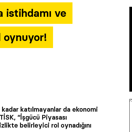
a istihdamı ve
ol oynuyor!
r kadar katılmayanlar da ekonomi
 TİSK, “İşgücü Piyasası
likte belirleyici rol oynadığını