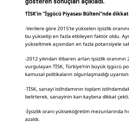
gösteren sonuçları açıkladı.
TİSK’in “İşgücü Piyasası Bülteni”nde dikkat
-Verilere göre 2015’te yükselen işsizlik oranı
bu yükselişi en fazla etkileyen faktör oldu. Ay
yükseltmek açısından en fazla potansiyele sah
-2012 yılından itibaren artan işsizlik oranını
vurgulayan TİSK, Türkiye’nin büyük işgücü po
kamusal politikaların olgunlaşmadığı uyarısını
-TİSK, sanayi istihdamının toplam istihdamdak
belirterek, sanayinin kan kaybına dikkat çekti
-İşsizlik oranı yükseköğretim mezunlarında hı
azaldı.