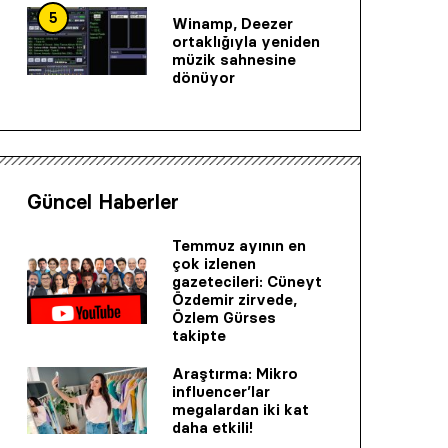
5
Winamp, Deezer
ortaklığıyla yeniden
müzik sahnesine
dönüyor
Güncel Haberler
Temmuz ayının en
çok izlenen
gazetecileri: Cüneyt
Özdemir zirvede,
Özlem Gürses
takipte
Araştırma: Mikro
influencer’lar
megalardan iki kat
daha etkili!