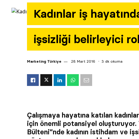
Kadınlar iş hayatınd
işsizliği belirleyici r
Marketing Türkiye
28 Mart 2016
3 dk okuma
Çalışmaya hayatına katılan kadınla
için önemli potansiyel oluşturuyor.
Bülteni”nde kadının istihdam ve işsiz