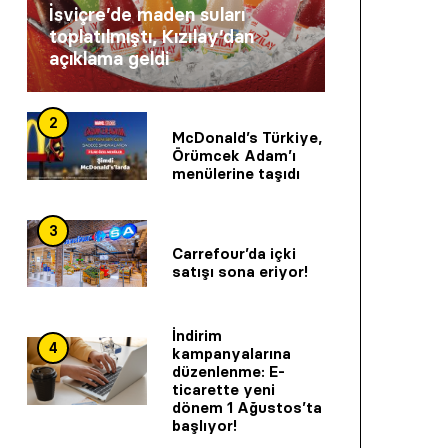
İsviçre’de maden suları
toplatılmıştı, Kızılay’dan
açıklama geldi
2
McDonald’s Türkiye,
Örümcek Adam’ı
menülerine taşıdı
3
Carrefour’da içki
satışı sona eriyor!
İndirim
4
kampanyalarına
düzenlenme: E-
ticarette yeni
dönem 1 Ağustos’ta
başlıyor!