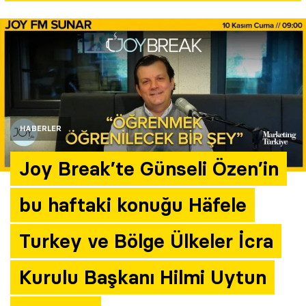
Yazarlar
Araştırma
HABERLER
Joy Break’te Günseli Özen’in
bu haftaki konuğu Häfele
Turkey ve Bölge Ülkeler İcra
Kurulu Başkanı Hilmi Uytun