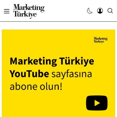
Abone Ol
Haberler
Yaratıcı İşler
Dergiler
Etkinlikler
Söyleşiler
Kariyer