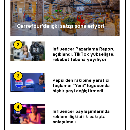
Carrefour’da içki satışı sona eriyor!
2
Influencer Pazarlama Raporu
açıklandı: TikTok yükselişte,
rekabet tabana yayılıyor
3
Pepsi’den rakibine yaratıcı
taşlama: “Yeni” logosunda
hiçbir şeyi değiştirmedi
4
Influencer paylaşımlarında
reklam ilişkisi ilk bakışta
anlaşılmalı