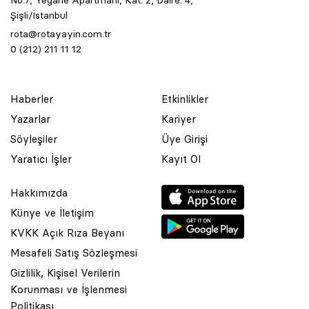
No:7, Yegane Apartmanı, Kat: 2, Daire: 4,
Şişli/İstanbul
rota@rotayayin.com.tr
0 (212) 211 11 12
Haberler
Etkinlikler
Yazarlar
Kariyer
Söyleşiler
Üye Girişi
Yaratıcı İşler
Kayıt Ol
Hakkımızda
Künye ve İletişim
KVKK Açık Rıza Beyanı
Mesafeli Satış Sözleşmesi
Gizlilik, Kişisel Verilerin
Korunması ve İşlenmesi
© 2001 Rota Yayın Yapım Tanıtım Tic. Ltd. Şti. Bu Sitede Bulunan
Politikası