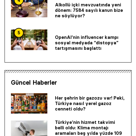
4
Alkollü içki mevzuatında yeni
dönem: 7584 sayılı kanun bize
ne söylüyor?
5
OpenAI’nin influencer kampı
sosyal medyada “distopya”
tartışmasını başlattı
Güncel Haberler
Her şehrin bir gazozu var! Peki,
Türkiye nasıl yerel gazoz
cenneti oldu?
Türkiye’nin hizmet takvimi
belli oldu: Klima montajı
aramaları beş yılda yüzde 109