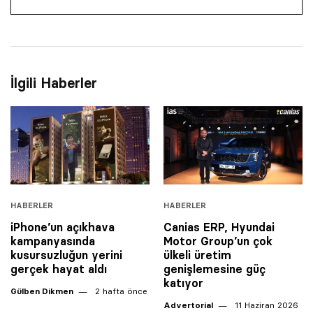
İlgili Haberler
HABERLER
HABERLER
iPhone’un açıkhava
Canias ERP, Hyundai
kampanyasında
Motor Group’un çok
kusursuzluğun yerini
ülkeli üretim
gerçek hayat aldı
genişlemesine güç
katıyor
Gülben Dikmen
2 hafta önce
Advertorial
11 Haziran 2026