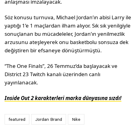
anlaşması imzalayacak.
Söz konusu turnuva, Michael Jordan’ın abisi Larry ile
yaptığı 1’e 1 maçlardan ilham alıyor. Sık sık yenilgiyle
sonuçlanan bu mücadeleler, Jordan’ın yenilmezlik
arzusunu ateşleyerek onu basketbolu sonsuza dek
değiştiren bir efsaneye dönüştürmüştü.
“The One Finals”, 26 Temmuz’da başlayacak ve
District 23 Twitch kanalı üzerinden canlı
yayınlanacak.
Inside Out 2 karakterleri marka dünyasına sızdı!
featured
Jordan Brand
Nike