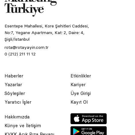
Esentepe Mahallesi, Kore Şehitleri Caddesi,
No:7, Yegane Apartmanı, Kat: 2, Daire: 4,
Şişli/İstanbul
rota@rotayayin.com.tr
0 (212) 211 11 12
Haberler
Etkinlikler
Yazarlar
Kariyer
Söyleşiler
Üye Girişi
Yaratıcı İşler
Kayıt Ol
Hakkımızda
Künye ve İletişim
KVKK Açık Rıza Beyanı