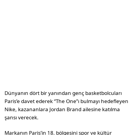
Dünyanın dört bir yanından genç basketbolcuları
Paris’e davet ederek “The One”ı bulmayı hedefleyen
Nike, kazananlara Jordan Brand ailesine katılma
şansı verecek.
Markanın Paris’in 18. bölgesini spor ve kültür