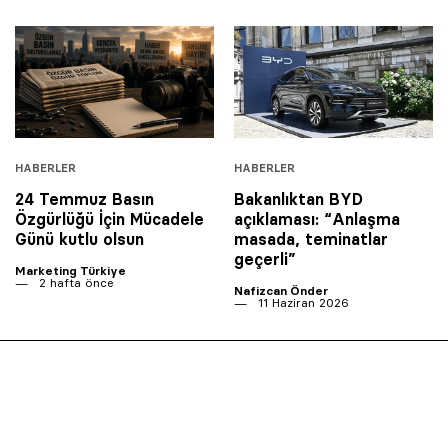
HABERLER
HABERLER
24 Temmuz Basın
Bakanlıktan BYD
Özgürlüğü İçin Mücadele
açıklaması: “Anlaşma
Günü kutlu olsun
masada, teminatlar
geçerli”
Marketing Türkiye
2 hafta önce
Nafizcan Önder
11 Haziran 2026