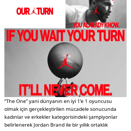
“The One” yani dünyanın en iyi 1’e 1 oyuncusu
olmak için gerçekleştirilen mücadele sonucunda
kadınlar ve erkekler kategorisindeki şampiyonlar
belirlenerek Jordan Brand ile bir yıllık ortaklık