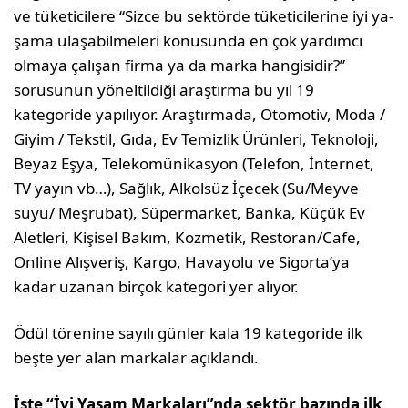
ve tüketicilere “Sizce bu sektörde tüketicilerine iyi ya­
şama ulaşabilmeleri konusunda en çok yardımcı
olmaya çalışan firma ya da mar­ka hangisidir?”
sorusunun yöneltildiği araştırma bu yıl 19
kategoride yapılıyor. Araştırmada, Otomotiv, Moda /
Giyim / Tekstil, Gıda, Ev Temizlik Ürünleri, Tek­noloji,
Beyaz Eşya, Telekomünikasyon (Telefon, İnternet,
TV yayın vb…), Sağ­lık, Alkolsüz İçecek (Su/Meyve
suyu/ Meşrubat), Süpermarket, Banka, Küçük Ev
Aletleri, Kişisel Bakım, Kozmetik, Restoran/Cafe,
Online Alışveriş, Kargo, Havayolu ve Sigorta’ya
kadar uzanan birçok katego­ri yer alıyor.
Ödül törenine sayılı günler kala 19 kategoride ilk
beşte yer alan markalar açıklandı.
İşte “
İyi Yaşam Markaları”nda sektör bazında ilk