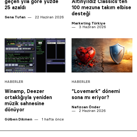
geçen yıla göre yüzde
Altınyıldız Classics’ten
25 azaldı
100 mezuna takım elbise
desteği
Sena Tufan
22 Haziran 2026
Marketing Türkiye
3 Haziran 2026
HABERLER
HABERLER
Winamp, Deezer
“Lovemark” dönemi
ortaklığıyla yeniden
sona mı eriyor?
müzik sahnesine
Nafizcan Önder
dönüyor
2 Haziran 2026
Gülben Dikmen
1 hafta önce