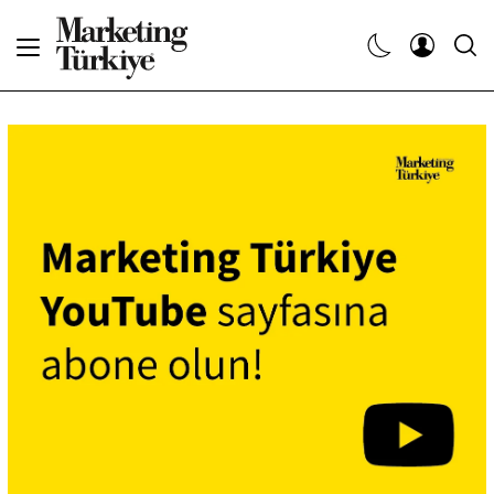
Abone Ol
Haberler
Yaratıcı İşler
Dergiler
Etkinlikler
Söyleşiler
Kariyer