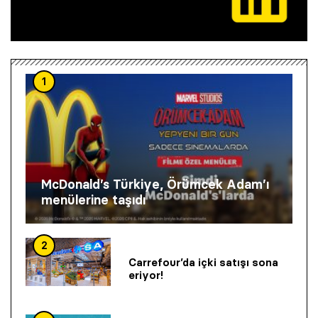
1
McDonald’s Türkiye, Örümcek Adam’ı
menülerine taşıdı
2
Carrefour’da içki satışı sona
eriyor!