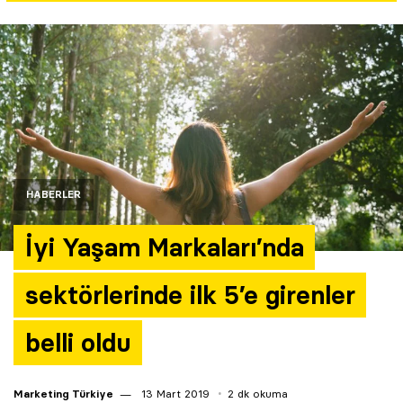
Yazarlar
Araştırma
HABERLER
İyi Yaşam Markaları’nda
sektörlerinde ilk 5’e girenler
belli oldu
Marketing Türkiye
13 Mart 2019
2 dk okuma