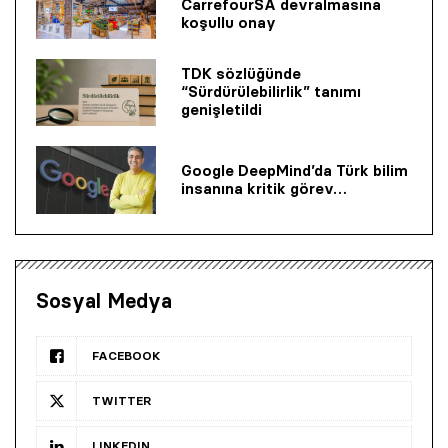
CarrefourSA devralmasına
koşullu onay
TDK sözlüğünde
“Sürdürülebilirlik” tanımı
genişletildi
Google DeepMind’da Türk bilim
insanına kritik görev…
Sosyal Medya
FACEBOOK
TWITTER
LINKEDIN