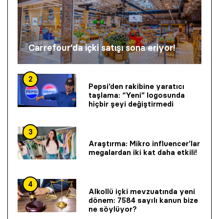
Carrefour’da içki satışı sona eriyor!
2
Pepsi’den rakibine yaratıcı
taşlama: “Yeni” logosunda
hiçbir şeyi değiştirmedi
3
Araştırma: Mikro influencer’lar
megalardan iki kat daha etkili!
4
Alkollü içki mevzuatında yeni
dönem: 7584 sayılı kanun bize
ne söylüyor?