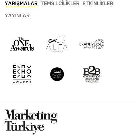
YARIŞMALAR
TEMSILCILIKLER
ETKINLIKLER
YAYINLAR