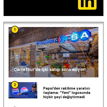
1
Carrefour’da içki satışı sona eriyor!
2
Pepsi’den rakibine yaratıcı
taşlama: “Yeni” logosunda
hiçbir şeyi değiştirmedi