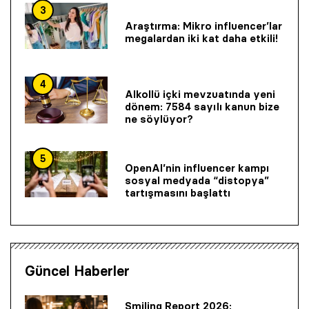
3
Araştırma: Mikro influencer’lar
megalardan iki kat daha etkili!
4
Alkollü içki mevzuatında yeni
dönem: 7584 sayılı kanun bize
ne söylüyor?
5
OpenAI’nin influencer kampı
sosyal medyada “distopya”
tartışmasını başlattı
Güncel Haberler
Smiling Report 2026: