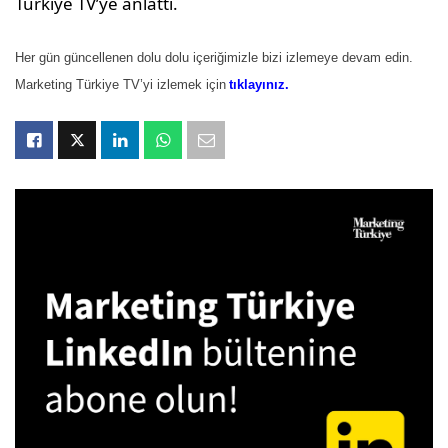
Türkiye TV’ye anlattı.
Her gün güncellenen dolu dolu içeriğimizle bizi izlemeye devam edin.
Marketing Türkiye TV’yi izlemek için
tıklayınız
.