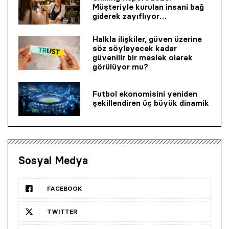
Müşteriyle kurulan insani bağ
giderek zayıflıyor…
Halkla ilişkiler, güven üzerine
söz söyleyecek kadar
güvenilir bir mes­lek olarak
görülüyor mu?
Futbol ekonomisini yeniden
şekillendiren üç büyük dinamik
Sosyal Medya
FACEBOOK
TWITTER