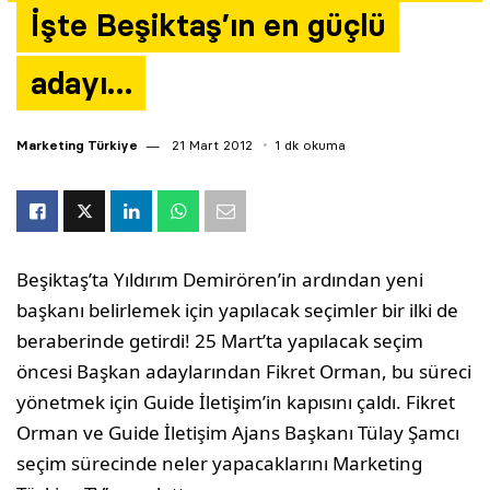
İşte Beşiktaş’ın en güçlü
Yazarlar
adayı…
Araştırma
Marketing Türkiye
21 Mart 2012
1 dk okuma
Beşiktaş’ta Yıldırım Demirören’in ardından yeni
başkanı belirlemek için yapılacak seçimler bir ilki de
beraberinde getirdi! 25 Mart’ta yapılacak seçim
öncesi Başkan adaylarından Fikret Orman, bu süreci
yönetmek için Guide İletişim’in kapısını çaldı. Fikret
Orman ve Guide İletişim Ajans Başkanı Tülay Şamcı
seçim sürecinde neler yapacaklarını Marketing