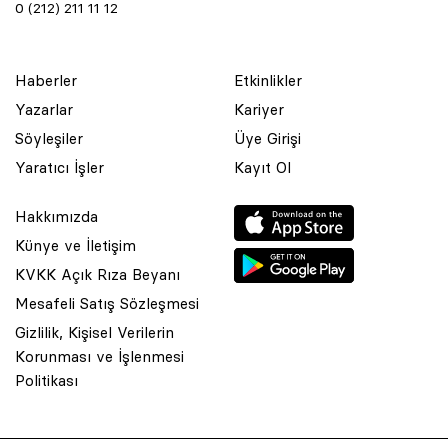
0 (212) 211 11 12
Haberler
Etkinlikler
Yazarlar
Kariyer
Söyleşiler
Üye Girişi
Yaratıcı İşler
Kayıt Ol
Hakkımızda
Künye ve İletişim
KVKK Açık Rıza Beyanı
Mesafeli Satış Sözleşmesi
Gizlilik, Kişisel Verilerin
Korunması ve İşlenmesi
© 2001 Rota Yayın Yapım Tanıtım Tic. Ltd. Şti. Bu Sitede Bulunan
Politikası
Yazı Ve Çizimlerin Her Hakkı Saklıdır.
Asquared WordPress Agency
tarafından tasarlanmış ve