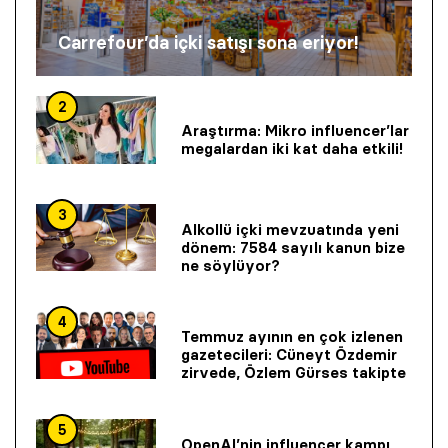
Carrefour’da içki satışı sona eriyor!
2
Araştırma: Mikro influencer’lar
megalardan iki kat daha etkili!
3
Alkollü içki mevzuatında yeni
dönem: 7584 sayılı kanun bize
ne söylüyor?
4
Temmuz ayının en çok izlenen
gazetecileri: Cüneyt Özdemir
zirvede, Özlem Gürses takipte
5
OpenAI’nin influencer kampı