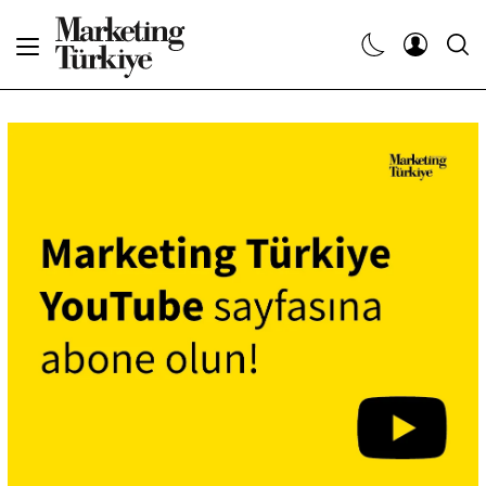
Abone Ol
Haberler
Yaratıcı İşler
Dergiler
Etkinlikler
Söyleşiler
Kariyer