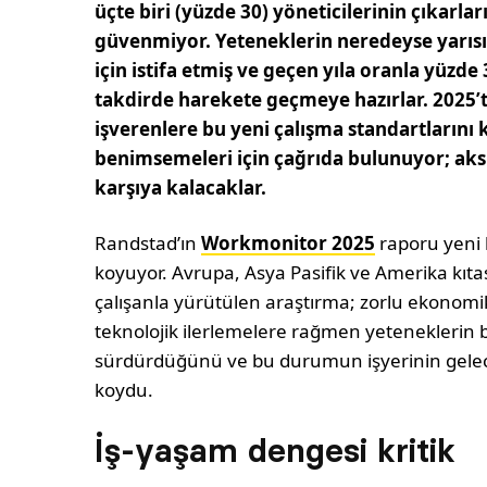
üçte biri (yüzde 30) yöneticilerinin çıkarla
güvenmiyor. Yeteneklerin neredeyse yarısı (
için istifa etmiş ve geçen yıla oranla yüzde 
takdirde harekete geçmeye hazırlar. 2025’t
işverenlere bu yeni çalışma standartlarını 
benimsemeleri için çağrıda bulunuyor; aksi
karşıya kalacaklar.
Randstad’ın
Workmonitor 2025
raporu yeni 
koyuyor. Avrupa, Asya Pasifik ve Amerika kıta
çalışanla yürütülen araştırma; zorlu ekonomik
teknolojik ilerlemelere rağmen yeteneklerin b
sürdürdüğünü ve bu durumun işyerinin gelece
koydu.
İş-yaşam dengesi kritik