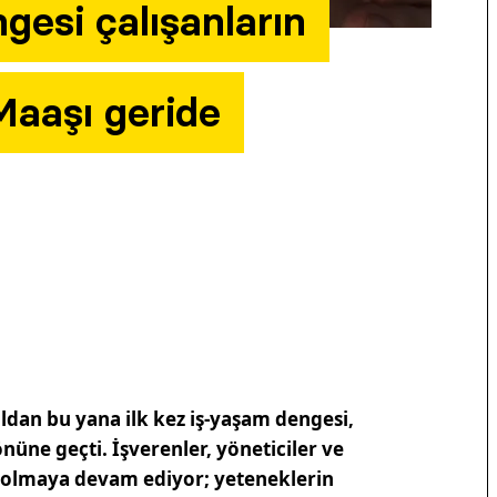
gesi çalışanların
 Maaşı geride
dan bu yana ilk kez iş-yaşam dengesi,
üne geçti. İşverenler, yöneticiler ve
ı olmaya devam ediyor; yeteneklerin