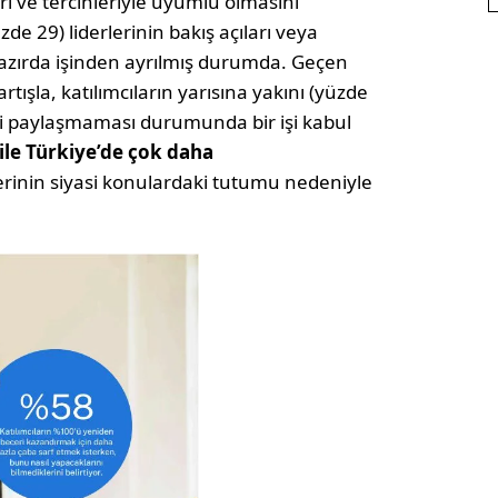
ri ve tercihleriyle uyumlu olmasını
üzde 29) liderlerinin bakış açıları veya
i hazırda işinden ayrılmış durumda. Geçen
rtışla, katılımcıların yarısına yakını (yüzde
erini paylaşmaması durumunda bir işi kabul
ile Türkiye’de çok daha
lerinin siyasi konulardaki tutumu nedeniyle