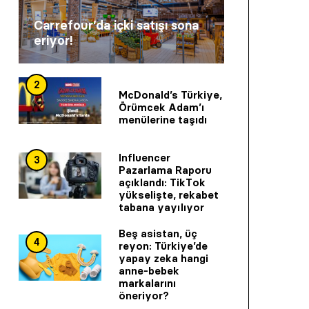
Carrefour’da içki satışı sona
eriyor!
2
McDonald’s Türkiye,
Örümcek Adam’ı
menülerine taşıdı
Influencer
3
Pazarlama Raporu
açıklandı: TikTok
yükselişte, rekabet
tabana yayılıyor
Beş asistan, üç
4
reyon: Türkiye’de
yapay zeka hangi
anne-bebek
markalarını
öneriyor?