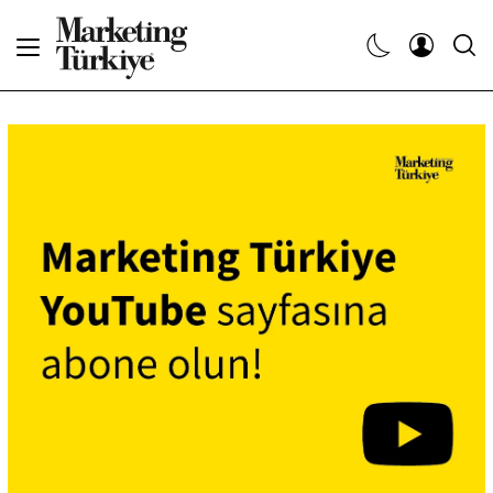
Abone Ol
Haberler
Yaratıcı İşler
Dergiler
Etkinlikler
Söyleşiler
Kariyer