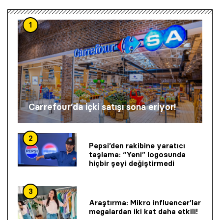
1
Carrefour’da içki satışı sona eriyor!
2
Pepsi’den rakibine yaratıcı
taşlama: “Yeni” logosunda
hiçbir şeyi değiştirmedi
3
Araştırma: Mikro influencer’lar
megalardan iki kat daha etkili!