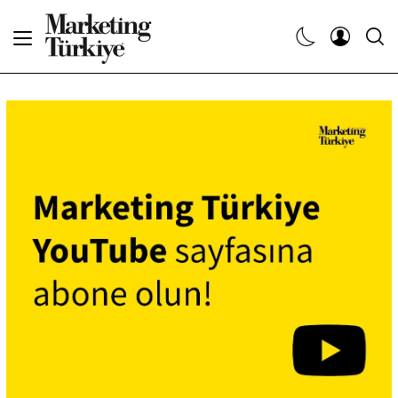
Abone Ol
Haberler
Yaratıcı İşler
Dergiler
Etkinlikler
Söyleşiler
Kariyer