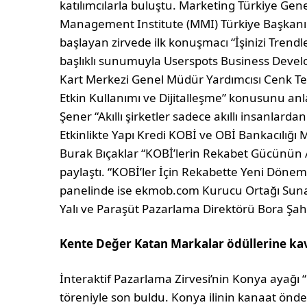
katılımcılarla buluştu. Marketing Türkiye Ge
Management Institute (MMI) Türkiye Başkanı 
başlayan zirvede ilk konuşmacı “İşinizi Trend
başlıklı sunumuyla Userspots Business Devel
Kart Merkezi Genel Müdür Yardımcısı Cenk Te
Etkin Kullanımı ve Dijitalleşme” konusunu an
Şener “Akıllı şirketler sadece akıllı insanlard
Etkinlikte Yapı Kredi KOBİ ve OBİ Bankacılığı 
Burak Bıçaklar “KOBİ’lerin Rekabet Gücünün 
paylaştı. “KOBİ’ler İçin Rekabette Yeni Dönem:
panelinde ise ekmob.com Kurucu Ortağı Suna
Yalı ve Paraşüt Pazarlama Direktörü Bora Şahan
Kente Değer Katan Markalar ödüllerine ka
İnteraktif Pazarlama Zirvesi’nin Konya ayağı
töreniyle son buldu. Konya ilinin kanaat önder