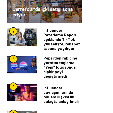
Carrefour’da içki satışı sona
eriyor!
Influencer
2
Pazarlama Raporu
açıklandı: TikTok
yükselişte, rekabet
tabana yayılıyor
Pepsi’den rakibine
3
yaratıcı taşlama:
“Yeni” logosunda
hiçbir şeyi
değiştirmedi
4
Influencer
paylaşımlarında
reklam ilişkisi ilk
bakışta anlaşılmalı