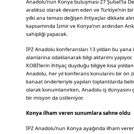
Anadolu’nun Konya buluşması 27 Şubat’ta Ded
aralıksız olarak devam eden ve Türkiye’nin bir
yılki ana teması değişen ihtiyaçlar dikkate alına
kapsamında İzmir ve Konya’nın ardından Ank
sahipliği yapacak.
İPZ Anadolu konferansları 13 yıldan bu yana 
alanlarına odaklanarak bilgi aktarımı yapıyor.
KOBİ’lerin ihtiyaç duyduğu bilgiye kısa yolda
Anadolu, her yıl konferans konularını bir ön ziy
kanaat önderleriyle yapılan toplantılarda bel
olarak konumlanırken, Anadolu iş dünyasını
bir misyon da üstleniyor.
Konya ilham veren sunumlara sahne oldu
İPZ Anadolu’nun Konya ayağında ilham vere