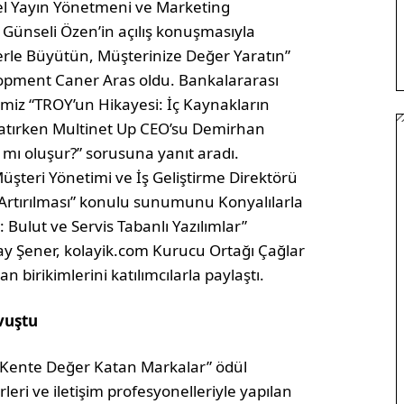
nel Yayın Yönetmeni ve Marketing
Günseli Özen’in açılış konuşmasıyla
lerle Büyütün, Müşterinize Değer Yaratın”
opment Caner Aras oldu. Bankalararası
miz “TROY’un Hikayesi: İç Kaynakların
latırken Multinet Up CEO’su Demirhan
an mı oluşur?” sorusuna yanıt aradı.
Müşteri Yönetimi ve İş Geliştirme Direktörü
Artırılması” konulu sunumunu Konyalılarla
 Bulut ve Servis Tabanlı Yazılımlar”
y Şener, kolayik.com Kurucu Ortağı Çağlar
 birikimlerini katılımcılarla paylaştı.
vuştu
 “Kente Değer Katan Markalar” ödül
leri ve iletişim profesyonelleriyle yapılan