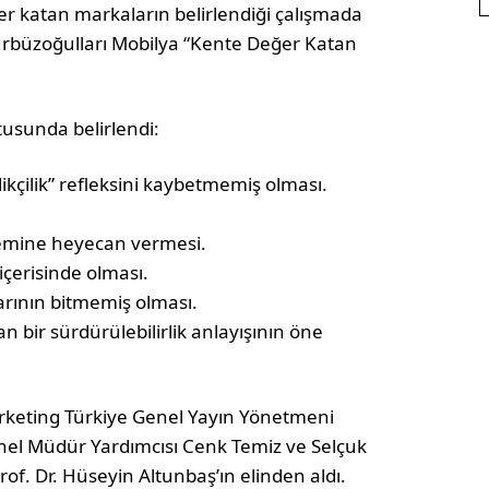
r katan markaların belirlendiği çalışmada
 Gürbüzoğulları Mobilya “Kente Değer Katan
tusunda belirlendi:
kçilik” refleksini kaybetmemiş olması.
temine heyecan vermesi.
çerisinde olması.
larının bitmemiş olması.
n bir sürdürülebilirlik anlayışının öne
rketing Türkiye Genel Yayın Yönetmeni
nel Müdür Yardımcısı Cenk Temiz ve Selçuk
rof. Dr. Hüseyin Altunbaş’ın elinden aldı.