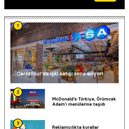
1
Carrefour’da içki satışı sona eriyor!
2
McDonald’s Türkiye, Örümcek
Adam’ı menülerine taşıdı
3
Reklamcılıkta kurallar