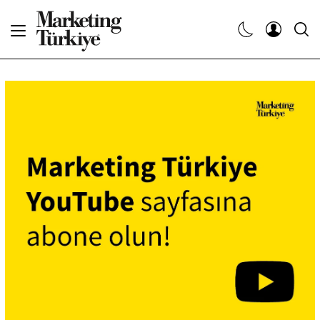
Abone Ol
Haberler
Yaratıcı İşler
Dergiler
Etkinlikler
Söyleşiler
Kariyer