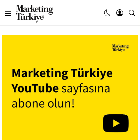
Abone Ol
Haberler
Yaratıcı İşler
Dergiler
Etkinlikler
Söyleşiler
Kariyer