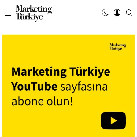
Abone Ol
Haberler
Yaratıcı İşler
Dergiler
Etkinlikler
Söyleşiler
Kariyer