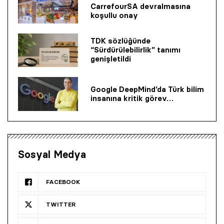
CarrefourSA devralmasına
koşullu onay
TDK sözlüğünde
“Sürdürülebilirlik” tanımı
genişletildi
Google DeepMind’da Türk bilim
insanına kritik görev…
Sosyal Medya
FACEBOOK
TWITTER