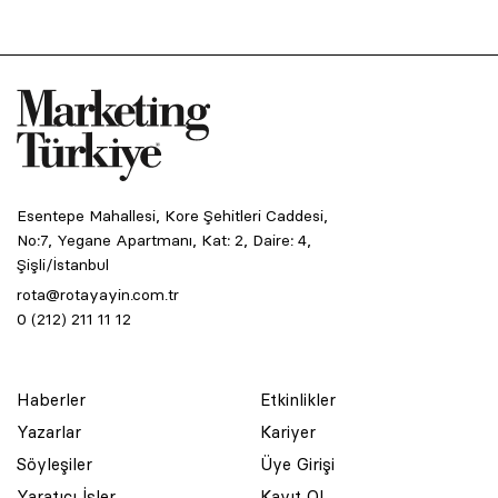
Esentepe Mahallesi, Kore Şehitleri Caddesi,
No:7, Yegane Apartmanı, Kat: 2, Daire: 4,
Şişli/İstanbul
rota@rotayayin.com.tr
0 (212) 211 11 12
Haberler
Etkinlikler
Yazarlar
Kariyer
Söyleşiler
Üye Girişi
Yaratıcı İşler
Kayıt Ol