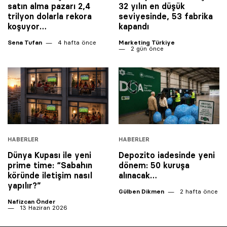
satın alma pazarı 2,4
32 yılın en düşük
trilyon dolarla rekora
seviyesinde, 53 fabrika
koşuyor…
kapandı
Sena Tufan
4 hafta önce
Marketing Türkiye
2 gün önce
HABERLER
HABERLER
Dünya Kupası ile yeni
Depozito iadesinde yeni
prime time: “Sabahın
dönem: 50 kuruşa
köründe iletişim nasıl
alınacak…
yapılır?”
Gülben Dikmen
2 hafta önce
Nafizcan Önder
13 Haziran 2026