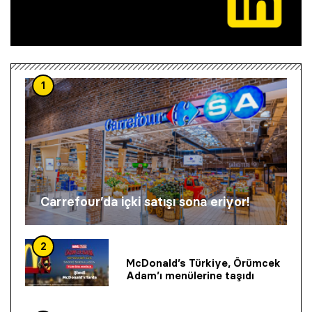
1
Carrefour’da içki satışı sona eriyor!
2
McDonald’s Türkiye, Örümcek
Adam’ı menülerine taşıdı