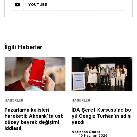
YOUTUBE
İlgili Haberler
HABERLER
HABERLER
Pazarlama kulisleri
İDA Şeref Kürsüsü’ne bu
hareketli: Akbank’ta üst
yıl Cengiz Turhan’ın adını
düzey bayrak değişimi
yazdı
iddiası!
Nafizcan Önder
10 Haziran 2026