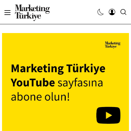
Abone Ol
Haberler
Yaratıcı İşler
Dergiler
Etkinlikler
Söyleşiler
Kariyer