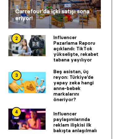
Carrefour’da içki satışı sona
eriyor!
Influencer
2
Pazarlama Raporu
açıklandı: TikTok
yükselişte, rekabet
tabana yayılıyor
Beş asistan, üç
3
reyon: Türkiye’de
yapay zeka hangi
anne-bebek
markalarını
öneriyor?
4
Influencer
paylaşımlarında
reklam ilişkisi ilk
bakışta anlaşılmalı