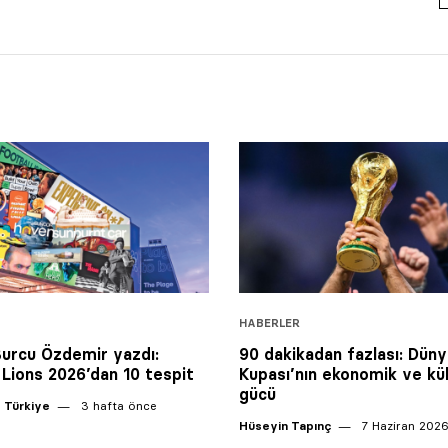
HABERLER
Burcu Özdemir yazdı:
90 dakikadan fazlası: Düny
Lions 2026’dan 10 tespit
Kupası’nın ekonomik ve kül
gücü
 Türkiye
3 hafta önce
Hüseyin Tapınç
7 Haziran 202