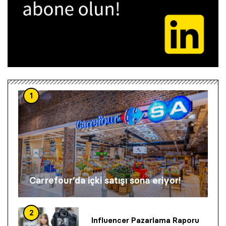
1
Carrefour’da içki satışı sona eriyor!
2
Influencer Pazarlama Raporu