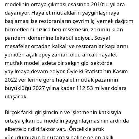
modelinin ortaya çıkması esasında 2010’lu yıllara
dayanıyor. Hayalet mutfakların yaygın­laşmaya
başlaması ise restoranların çevrim içi yemek dağıtım
hizmetlerini hızlıca benimse­mesini zorunlu kılan
pandemi dönemine teka­bül ediyor… Sosyal
mesafeler ortadan kalkalı ve restoranlar kapılarını
yeniden açalı epey za­man oldu ancak hayalet
mutfak modeli adeta bir salgın gibi sektörde
yayılmaya devam edi­yor. Öyle ki Statista’nın Kasım
2022 verilerine göre hayalet mutfak pazarının
büyüklüğü 2027 yılına kadar 112,53 milyar dolara
ulaşacak.
Birçok farklı girişimcinin ve işletmenin kat­kısıyla
ortaya çıkan bu modelin yaygınlaşma­sının ardında
elbette bir dizi faktör var… Ön­celikle artık
vücudumuzun bir uzantısı haline gelen akıllı