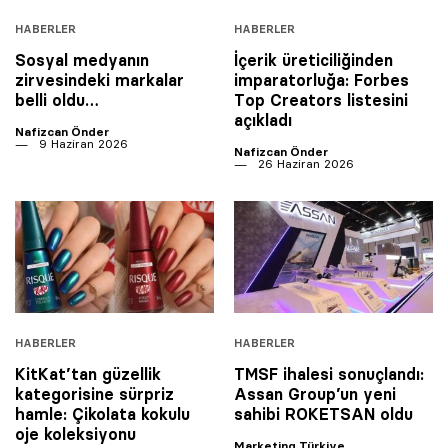
HABERLER
HABERLER
Sosyal medyanın
İçerik üreticiliğinden
zirvesindeki markalar
imparatorluğa: Forbes
belli oldu…
Top Creators listesini
açıkladı
Nafizcan Önder
9 Haziran 2026
Nafizcan Önder
26 Haziran 2026
HABERLER
HABERLER
KitKat’tan güzellik
TMSF ihalesi sonuçlandı:
kategorisine sürpriz
Assan Group’un yeni
hamle: Çikolata kokulu
sahibi ROKETSAN oldu
oje koleksiyonu
Marketing Türkiye