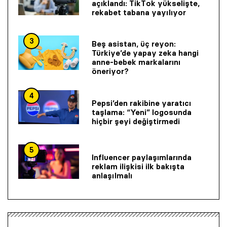
açıklandı: TikTok yükselişte,
rekabet tabana yayılıyor
3
Beş asistan, üç reyon:
Türkiye’de yapay zeka hangi
anne-bebek markalarını
öneriyor?
4
Pepsi’den rakibine yaratıcı
taşlama: “Yeni” logosunda
hiçbir şeyi değiştirmedi
5
Influencer paylaşımlarında
reklam ilişkisi ilk bakışta
anlaşılmalı