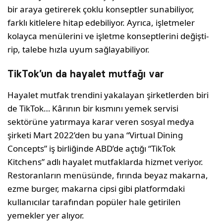
bir araya getirerek çoklu kon­septler sunabiliyor,
farklı kitlelere hitap edebiliyor. Ayrıca, işletmeler
kolayca me­nülerini ve işletme konseptlerini değişti­
rip, talebe hızla uyum sağlayabiliyor.
TikTok’un da hayalet mutfağı var
Hayalet mutfak trendini yakalayan şirket­lerden biri
de TikTok… Kârının bir kısmını yemek servisi
sektörüne yatırmaya karar veren sosyal medya
şirketi Mart 2022’den bu yana “Virtual Dining
Concepts” iş bir­liğinde ABD’de açtığı “TikTok
Kitchens” adlı hayalet mutfaklarda hizmet veriyor.
Restoranların menüsünde, fırında beyaz makarna,
ezme burger, makarna cipsi gibi platformdaki
kullanıcılar tarafından popü­ler hale getirilen
yemekler yer alıyor.