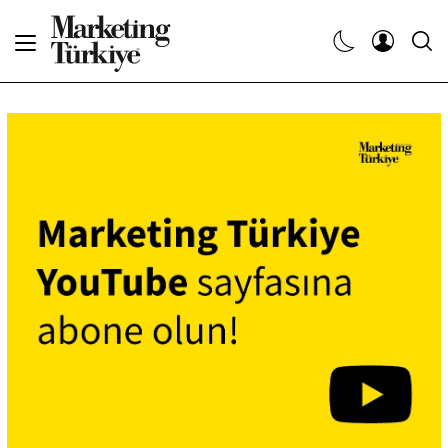
Abone Ol
Haberler
Yaratıcı İşler
Dergiler
Etkinlikler
Söyleşiler
Kariyer