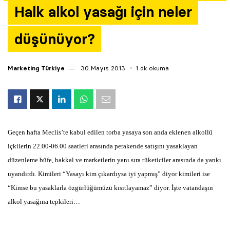
Halk alkol yasağı için neler
Yazarlar
düşünüyor?
Araştırma
Marketing Türkiye
30 Mayıs 2013
1 dk okuma
Geçen hafta Meclis’te kabul edilen torba yasaya son anda eklenen alkollü
içkilerin 22.00-06.00 saatleri arasında perakende satışını yasaklayan
düzenleme büfe, bakkal ve marketlerin yanı sıra tüketiciler arasında da yankı
uyandırdı. Kimileri “Yasayı kim çıkardıysa iyi yapmış” diyor kimileri ise
“Kimse bu yasaklarla özgürlüğümüzü kısıtlayamaz” diyor. İşte vatandaşın
alkol yasağına tepkileri…