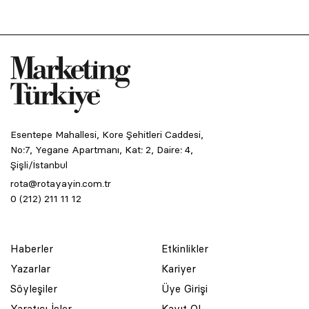
Esentepe Mahallesi, Kore Şehitleri Caddesi,
No:7, Yegane Apartmanı, Kat: 2, Daire: 4,
Şişli/İstanbul
rota@rotayayin.com.tr
0 (212) 211 11 12
Haberler
Etkinlikler
Yazarlar
Kariyer
Söyleşiler
Üye Girişi
Yaratıcı İşler
Kayıt Ol