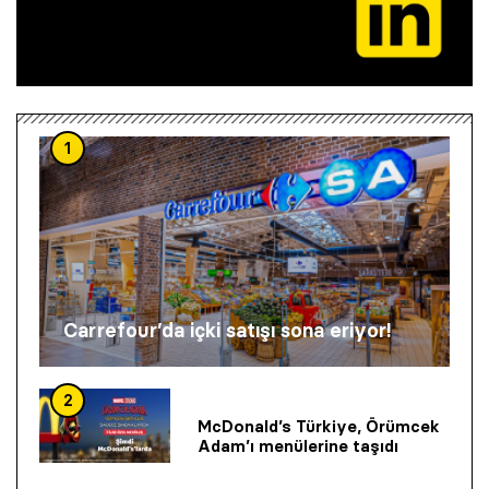
1
Carrefour’da içki satışı sona eriyor!
2
McDonald’s Türkiye, Örümcek
Adam’ı menülerine taşıdı