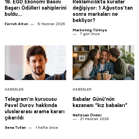
18. EGD Ekonomi Basını
Reklamcılıkta kurallar
Başarı Ödülleri sahiplerini
değişiyor: 1 Ağustos’tan
buldu…
sonra markaları ne
bekliyor?
Ferruh Altun
8 Haziran 2026
Marketing Türkiye
7 gün önce
HABERLER
HABERLER
Telegram’ın kurucusu
Babalar Günü’nün
Pavel Durov hakkında
kazananı “kız babaları”
uluslararası arama kararı
Nafizcan Önder
çıkarıldı
21 Haziran 2026
Sena Tufan
1 hafta önce