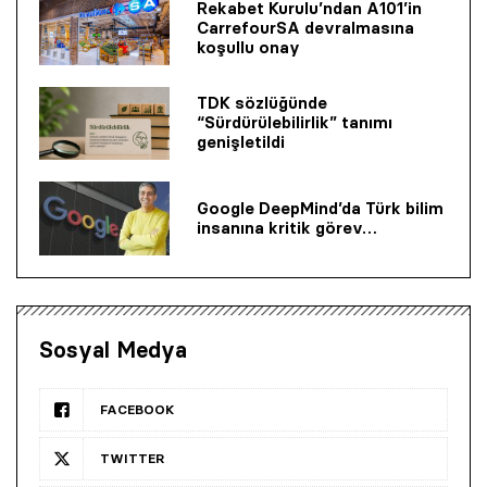
Rekabet Kurulu’ndan A101’in
CarrefourSA devralmasına
koşullu onay
TDK sözlüğünde
“Sürdürülebilirlik” tanımı
genişletildi
Google DeepMind’da Türk bilim
insanına kritik görev…
Sosyal Medya
FACEBOOK
TWITTER