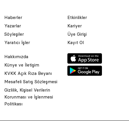
Haberler
Etkinlikler
Yazarlar
Kariyer
Söyleşiler
Üye Girişi
Yaratıcı İşler
Kayıt Ol
Hakkımızda
Künye ve İletişim
KVKK Açık Rıza Beyanı
Mesafeli Satış Sözleşmesi
Gizlilik, Kişisel Verilerin
Korunması ve İşlenmesi
© 2001 Rota Yayın Yapım Tanıtım Tic. Ltd. Şti. Bu Sitede Bulunan
Politikası
Yazı Ve Çizimlerin Her Hakkı Saklıdır.
Asquared WordPress Agency
tarafından tasarlanmış ve
kodlanmıştır.