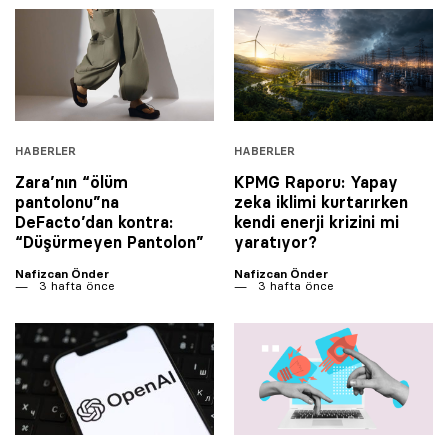
HABERLER
HABERLER
Zara’nın “ölüm
KPMG Raporu: Yapay
pantolonu”na
zeka iklimi kurtarırken
DeFacto’dan kontra:
kendi enerji krizini mi
“Düşürmeyen Pantolon”
yaratıyor?
Nafizcan Önder
Nafizcan Önder
3 hafta önce
3 hafta önce