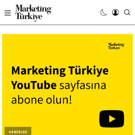
Abone Ol
Haberler
Yaratıcı İşler
Dergiler
Etkinlikler
Söyleşiler
Kariyer
HABERLER