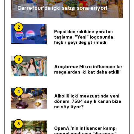
Carrefour’da içki satışı sona eriyor!
2
Pepsi’den rakibine yaratıcı
taşlama: “Yeni” logosunda
hiçbir şeyi değiştirmedi
3
Araştırma: Mikro influencer’lar
megalardan iki kat daha etkili!
4
Alkollü içki mevzuatında yeni
dönem: 7584 sayılı kanun bize
ne söylüyor?
5
OpenAI’nin influencer kampı
sosyal medyada “distopya”