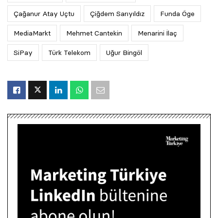
Çağanur Atay Uçtu
Çiğdem Sarıyıldız
Funda Öge
MediaMarkt
Mehmet Cantekin
Menarini İlaç
SiPay
Türk Telekom
Uğur Bingöl