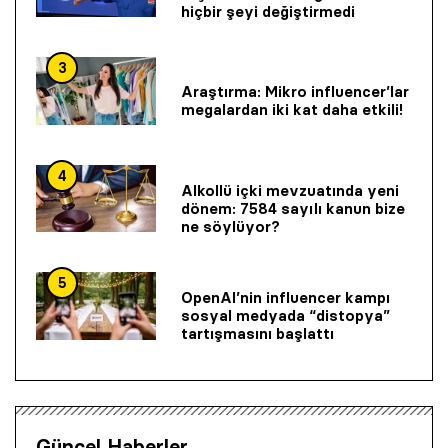
hiçbir şeyi değiştirmedi
3
Araştırma: Mikro influencer’lar
megalardan iki kat daha etkili!
4
Alkollü içki mevzuatında yeni
dönem: 7584 sayılı kanun bize
ne söylüyor?
5
OpenAI’nin influencer kampı
sosyal medyada “distopya”
tartışmasını başlattı
Güncel Haberler