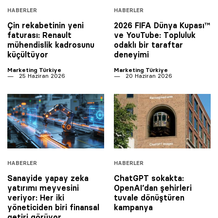
HABERLER
HABERLER
Çin rekabetinin yeni
2026 FIFA Dünya Kupası™
faturası: Renault
ve YouTube: Topluluk
mühendislik kadrosunu
odaklı bir taraftar
küçültüyor
deneyimi
Marketing Türkiye
Marketing Türkiye
25 Haziran 2026
20 Haziran 2026
HABERLER
HABERLER
Sanayide yapay zeka
ChatGPT sokakta:
yatırımı meyvesini
OpenAI’dan şehirleri
veriyor: Her iki
tuvale dönüştüren
yöneticiden biri finansal
kampanya
getiri görüyor