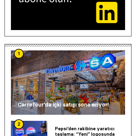
1
Carrefour’da içki satışı sona eriyor!
2
Pepsi’den rakibine yaratıcı
taşlama: “Yeni” logosunda