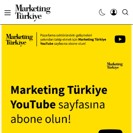
Abone Ol
Haberler
Yaratıcı İşler
Dergiler
Etkinlikler
Söyleşiler
Kariyer